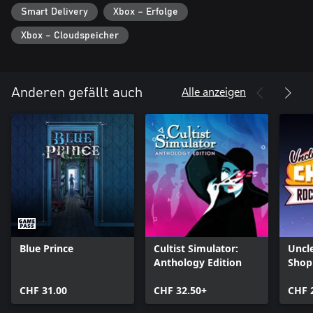
einfrieren und die stimmungsvolle Musik und Landschaft
Smart Delivery
Xbox – Erfolge
genießen oder deine Siedlung erforschen kannst.
Xbox – Cloudspeicher
Alle anzeigen
Anderen gefällt auch
Blue Prince
Cultist Simulator:
Uncl
Anthology Edition
Shop
CHF 31.00
CHF 32.50+
CHF 