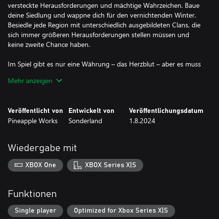
versteckte Herausforderungen und mächtige Wahrzeichen. Baue
deine Siedlung und wappne dich für den vernichtenden Winter.
Besiedle jede Region mit unterschiedlich ausgebildeten Clans, die
sich immer größeren Herausforderungen stellen müssen und
keine zweite Chance haben.
Im Spiel gibt es nur eine Währung – das Herzblut – aber es muss
klug investiert werden. Herzblut kann auf viele Arten gewonnen
Mehr anzeigen
werden: durch die Erkundung des Landes als Jäger oder durch
den Aufbau deiner Siedlung zu einer Produktivitätsmaschine.
Vollende deine Siedlung, bevor der Winter dir dein letztes
Veröffentlicht von
Entwickelt von
Veröffentlichungsdatum
Herzblut nimmt; aber wie du das schaffst, bleibt dir überlassen.
Pineapple Works
Sonderland
1.8.2024
Dies ist kein typisches Wikingerspiel: es gibt keine Kämpfe oder
Raubzüge. Hier geht es um Bauern, Entdecker und Baumeister.
Wiedergabe mit
Aber der Konflikt fehlt nicht: er kommt in Form eines harten
Winters, auf den du dich voll und ganz konzentrieren musst, um
XBOX One
XBOX Series X|S
zu überleben.
Landnama ist ein fordernder Wettlauf gegen die Zeit mit einer
Funktionen
tickenden Uhr, die dich bedingungslos auf den Winter zutreibt;
aber es ist auch eine wunderschöne Welt, in der du die Zeit
Single player
Optimized for Xbox Series X|S