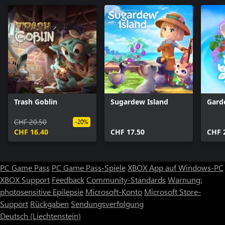
Trash Goblin
Sugardew Island
Gard
CHF 20.50
-20%
CHF 16.40
CHF 17.50
CHF 
PC Game Pass
PC Game Pass-Spiele
XBOX App auf Windows-PC
XBOX Support
Feedback
Community-Standards
Warnung:
photosensitive Epilepsie
Microsoft-Konto
Microsoft Store-
Support
Rückgaben
Sendungsverfolgung
Deutsch (Liechtenstein)