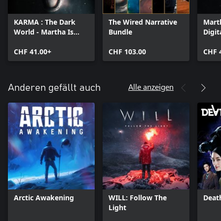
KARMA : The Dark
The Wired Narrative
Mart
World - Martha Is
Bundle
Digit
Dead Bundle
CHF 41.00+
CHF 103.00
CHF 
Alle anzeigen
Anderen gefällt auch
Arctic Awakening
WILL: Follow The
Deat
Light