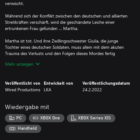
verwischt.
Während sich der Konflikt zwischen den deutschen und alliierten
Streitkräften verschärft, wird die geschändete Leiche einer
ertrunkenen Frau gefunden … Martha.
Martha ist tot. Und ihre Zwillingsschwester Giulia, die junge
Tochter eines deutschen Soldaten, muss allein mit dem akuten
Trauma des Verlusts und den Folgen dieses Mordes fertig
werden. Die Jagd nach der Wahrheit wird von mysteriöser
Mehr anzeigen
Folklore und dem extremen Horror des Krieges, der immer näher
rückt, überschattet.
Veröffentlicht von
Entwickelt von
Veröffentlichungsdatum
Was wird vorherrschen?
Wired Productions
LKA
24.2.2022
Unverschämt authentische Sprachausgabe auf Italienisch.
Wiedergabe mit
Das erste Indie-Spiel, das mit der italienischen Sprache als
Standardeinstellung auf den Markt kommt – für eine vollständige
PC
XBOX One
XBOX Series X|S
Immersion in die Geschichte und die Charaktere.
Handheld
Vom Schöpfer von The Town of Light