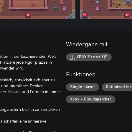
Wiedergabe mit
ation in der faszinierenden Welt
XBOX Series X|S
atziere jede Figur präzise in
chwendet wird.
Funktionen
nfach, entwickelt sich aber zu
g und räumliches Denken
Single player
Optimized for
edener Klassen und Formen in immer
Xbox – Cloudspeicher
rungsrastern bis hin zu komplexen
ma schaffen eine immersive