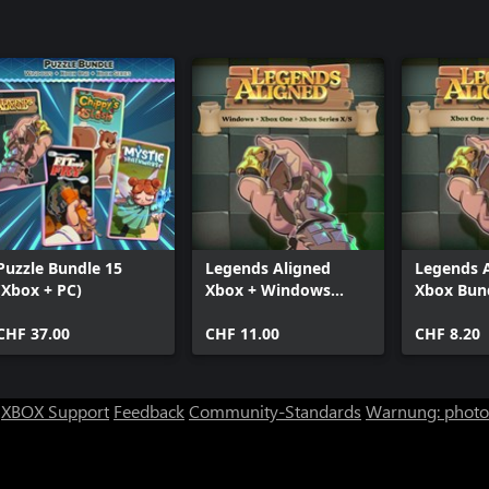
Puzzle Bundle 15
Legends Aligned
Legends 
(Xbox + PC)
Xbox + Windows
Xbox Bun
Bundle
CHF 37.00
CHF 11.00
CHF 8.20
XBOX Support
Feedback
Community-Standards
Warnung: photos