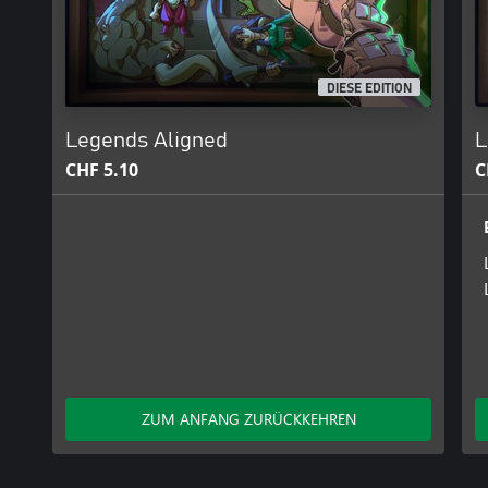
DIESE EDITION
Legends Aligned
L
CHF 5.10
C
ZUM ANFANG ZURÜCKKEHREN