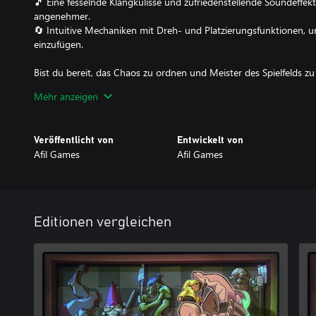
🎵 Eine fesselnde Klangkulisse und zufriedenstellende Soundeffek
angenehmer.
🔄 Intuitive Mechaniken mit Dreh- und Platzierungsfunktionen, u
einzufügen.
Bist du bereit, das Chaos zu ordnen und Meister des Spielfelds z
deine Logik und Kreativität in einer Welt heraus, in der jedes Teil 
Mehr anzeigen
Veröffentlicht von
Entwickelt von
Afil Games
Afil Games
Editionen vergleichen