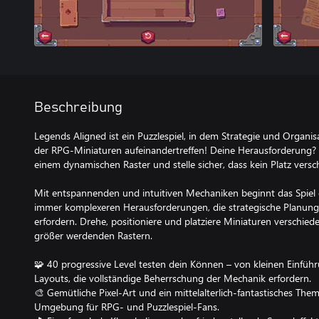
Beschreibung
Legends Aligned ist ein Puzzlespiel, in dem Strategie und Organis
der RPG-Miniaturen aufeinandertreffen! Deine Herausforderung? Pl
einem dynamischen Raster und stelle sicher, dass kein Platz vers
Mit entspannenden und intuitiven Mechaniken beginnt das Spiel ei
immer komplexeren Herausforderungen, die strategische Planun
erfordern. Drehe, positioniere und platziere Miniaturen verschi
größer werdenden Rastern.
🧩 40 progressive Level testen dein Können – von kleinen Einfüh
Layouts, die vollständige Beherrschung der Mechanik erfordern.
🎨 Gemütliche Pixel-Art und ein mittelalterlich-fantastisches The
Umgebung für RPG- und Puzzlespiel-Fans.