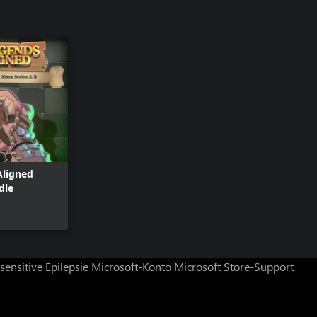
Aligned
dle
ensitive Epilepsie
Microsoft-Konto
Microsoft Store-Support