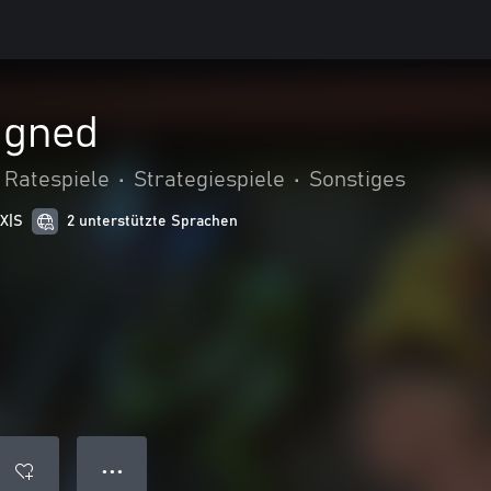
igned
 Ratespiele
•
Strategiespiele
•
Sonstiges
 X|S
2 unterstützte Sprachen
● ● ●