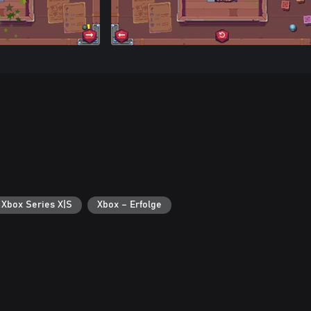
 Xbox Series X|S
Xbox – Erfolge