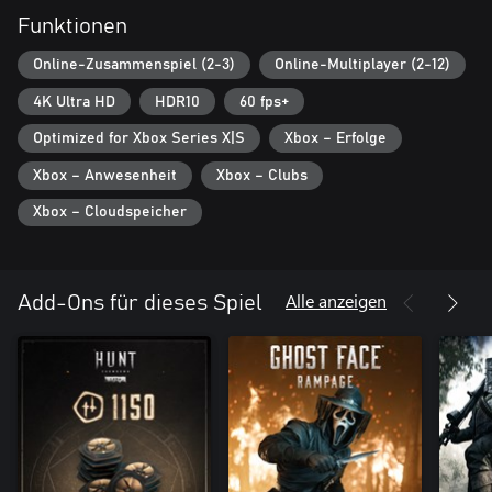
neuen Events heraus, erweitern dein Waffenarsenal, stellen neue
Funktionen
Charaktere vor und bieten dir die Chance auf kostbare
Belohnungen. Schließ dich der wachsenden Hunt-Community an:
Online-Zusammenspiel (2-3)
Online-Multiplayer (2-12)
So bleibst du auf dem Laufenden und kannst dir einen Vorteil
4K Ultra HD
HDR10
60 fps+
Optimized for Xbox Series X|S
Xbox – Erfolge
Xbox – Anwesenheit
Xbox – Clubs
Xbox – Cloudspeicher
Alle anzeigen
Add-Ons für dieses Spiel