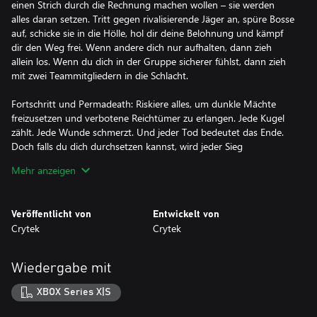
einen Strich durch die Rechnung machen wollen – sie werden
alles daran setzen. Tritt gegen rivalisierende Jäger an, spüre Bosse
auf, schicke sie in die Hölle, hol dir deine Belohnung und kämpf
dir den Weg frei. Wenn andere dich nur aufhalten, dann zieh
allein los. Wenn du dich in der Gruppe sicherer fühlst, dann zieh
mit zwei Teammitgliedern in die Schlacht.
Fortschritt und Permadeath: Riskiere alles, um dunkle Mächte
freizusetzen und verbotene Reichtümer zu erlangen. Jede Kugel
zählt. Jede Wunde schmerzt. Und jeder Tod bedeutet das Ende.
Doch falls du dich durchsetzen kannst, wird jeder Sieg
unvergesslich sein.
Mehr anzeigen
Atmosphäre und Sound-Design: Du wirst die Schritte im
Schlamm hören, während du mit angehaltenem Atem darauf
Veröffentlicht von
Entwickelt von
wartest, zuzuschlagen. Die Welt spricht mit dir. Jeder Schuss ist
Crytek
Crytek
eine Nachricht; jeder bellende Hund ist eine Warnung. Aus den
Grammofonen schallen die eindringlichen Melodien der Port
Sulphur Band. Höre genau hin, dann hast du vielleicht eine
Wiedergabe mit
Chance, zu überleben.
XBOX Series X|S
Living Game: Kämpfe immer weiter, denn die Welt befindet sich
in ständigem Wachstum. Regelmäßige Updates fordern dich mit