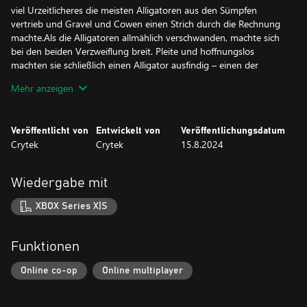
viel Urzeitlicheres die meisten Alligatoren aus den Sümpfen
vertrieb und Gravel und Cowen einen Strich durch die Rechnung
machte.Als die Alligatoren allmählich verschwanden, machte sich
bei den beiden Verzweiflung breit. Pleite und hoffnungslos
machten sie schließlich einen Alligator ausfindig – einen der
wenigen, die es gewagt hatten, zurückzubleiben. Als Gravel
Mehr anzeigen
Reißzahn durch dessen Schuppen, Fett und Fleisch schlug, wurde
Cowens Verstand von purer Gier vernebelt. Er stieß Habgiers
Klinge in Gravels Kehle und sah zu, wie dieser über den Kadaver
Veröffentlicht von
Entwickelt von
Veröffentlichungsdatum
des Alligators verblutete. Als deren Blut in den Schlamm sickerte,
Crytek
Crytek
15.8.2024
zog sich Cowen die Haut der Bestie über: ein Mantel des Sieges
und des Verrats. Die monströsen Bewohner des Bayous nährten
von nun an Cowens kaltblütige Mordlust und machten ihn zur
Wiedergabe mit
perfekten Ergänzung für die American Hunter's Association.
XBOX Series X|S
Funktionen
Online co-op
Online multiplayer