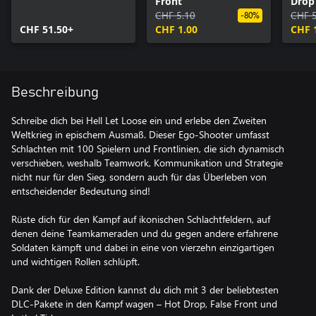
Front
Drop
CHF 5.10
CHF 5
-80%
CHF 51.50+
CHF 1.00
CHF 
Beschreibung
Schreibe dich bei Hell Let Loose ein und erlebe den Zweiten
Weltkrieg in epischem Ausmaß. Dieser Ego-Shooter umfasst
Schlachten mit 100 Spielern und Frontlinien, die sich dynamisch
verschieben, weshalb Teamwork, Kommunikation und Strategie
nicht nur für den Sieg, sondern auch für das Überleben von
entscheidender Bedeutung sind!
Rüste dich für den Kampf auf ikonischen Schlachtfeldern, auf
denen deine Teamkameraden und du gegen andere erfahrene
Soldaten kämpft und dabei in eine von vierzehn einzigartigen
und wichtigen Rollen schlüpft.
Dank der Deluxe Edition kannst du dich mit 3 der beliebtesten
DLC-Pakete in den Kampf wagen – Hot Drop, False Front und