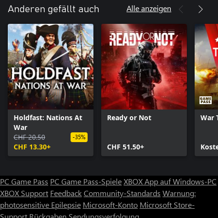
Alle anzeigen
Anderen gefällt auch
Holdfast: Nations At
Ready or Not
War 
War
CHF 20.50
-35%
CHF 13.30+
CHF 51.50+
Kost
PC Game Pass
PC Game Pass-Spiele
XBOX App auf Windows-PC
XBOX Support
Feedback
Community-Standards
Warnung:
photosensitive Epilepsie
Microsoft-Konto
Microsoft Store-
Support
Rückgaben
Sendungsverfolgung