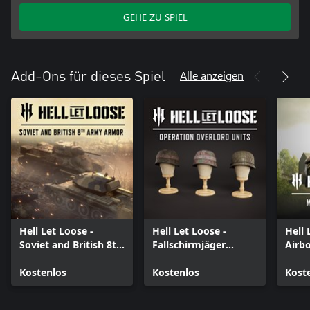
GEHE ZU SPIEL
Alle anzeigen
Add-Ons für dieses Spiel
Hell Let Loose -
Hell Let Loose -
Hell 
Soviet and British 8th
Fallschirmjäger
Airb
Army Armor Pack
Airborne Veterans
Rein
Kostenlos
Kostenlos
Kost