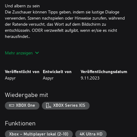
Und albern zu sein
Die Zuschauer können Tipps geben, indem sie lustige Dialoge
verwenden, Szenen nachspielen oder Hinweise zurufen, während
der Ratende versucht, das Wort auf dem Bildschirm zu
entschlüsseln. ODER verzweifelt aufgibt, wenn er/sie es nicht
herausfindet..
Für endlose Stunden
Mehr anzeigen
Es gibt über 90 Kartendecks, die Popkultur, Filme, Trivia,
Berühmtheiten, Tiere und noch vieles mehr beinhalten.
Veröffentlicht von
Entwickelt von
Veröffentlichungsdatum
Aspyr
Aspyr
9.11.2023
Wiedergabe mit
XBOX One
XBOX Series X|S
Funktionen
Xbox – Multiplayer lokal (2-10)
4K Ultra HD