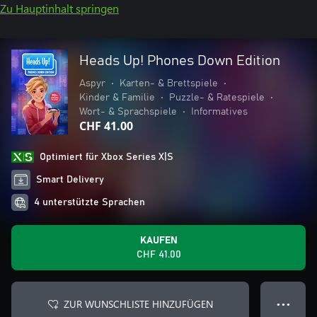
Zu Hauptinhalt springen
Heads Up! Phones Down Edition
Aspyr
•
Karten- & Brettspiele
•
Kinder & Familie
•
Puzzle- & Ratespiele
•
Wort- & Sprachspiele
•
Informatives
CHF 41.00
Optimiert für Xbox Series X|S
Smart Delivery
4 unterstützte Sprachen
KAUFEN
CHF 41.00
ZUR WUNSCHLISTE HINZUFÜGEN
● ● ●