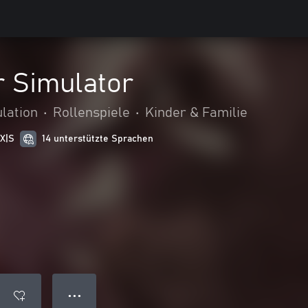
r Simulator
lation
•
Rollenspiele
•
Kinder & Familie
 X|S
14 unterstützte Sprachen
● ● ●