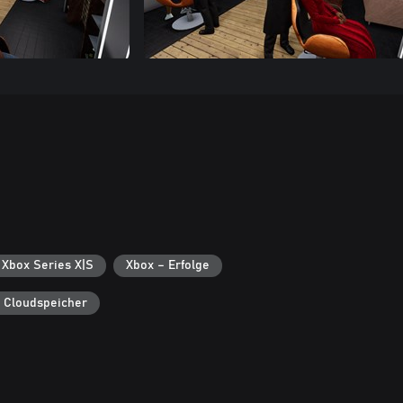
 Xbox Series X|S
Xbox – Erfolge
 Cloudspeicher