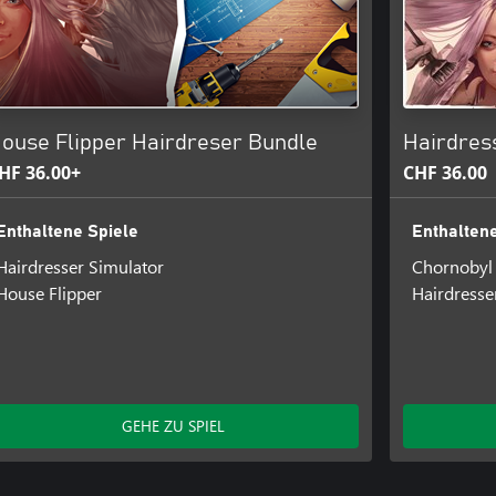
rmogul. Kaufe deinen Salon und
ür die Zufriedenheit deiner
e neue Produkte für den
 verdienst du. Ruhe dich nicht
ouse Flipper Hairdreser Bundle
Hairdres
HF 36.00+
CHF 36.00
Enthaltene Spiele
Enthaltene
Hairdresser Simulator
Chornobyl 
House Flipper
Hairdresse
GEHE ZU SPIEL