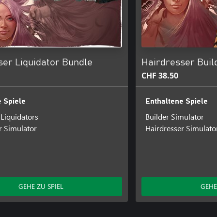
ser Liquidator Bundle
Hairdresser Buil
CHF 38.50
 Spiele
Enthaltene Spiele
Liquidators
Builder Simulator
r Simulator
Hairdresser Simulato
GEHE ZU SPIEL
GEHE