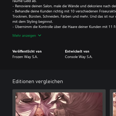
räume Geld ab.
- Renoviere deinen Salon, male die Wände und dekoriere nach d
- Behandle deine Kunden richtig mit 10 verschiedenen Friseurak
Trocknen, Bürsten, Schneiden, Färben und mehr. Und das ist nur 
mit dem Styling beginnst.
- Übernimm die Kontrolle über die Haare deiner Kunden mit 11 F
Rasierer, Bürste, Haarglätter, Lockenstab, Föhn und mehr!
Mehr anzeigen
- Verwalte deinen Salon - von der Wirtschaft bis zum schmutzi
sicherstellen, dass eine anständige Gewinnspanne vorhanden ist...
Stelle sicher, dass dein Arbeitsplatz sauber und einladend ist - un
Veröffentlicht von
Entwickelt von
Frozen Way S.A.
Console Way S.A.
WERDE EIN FRISÖR
"Experimentiere mit Farben und Schichtungen. Vergiss die Haarpfl
verwende die besten Produkte, trockne sie und gehe den gesamten 
durch.
Balayage, Dauerwelle oder Highlights - die Gestaltung liegt bei dir
Editionen vergleichen
Verbessere deine Stylingfähigkeiten und erfülle die Erwartungen 
ERSTELLE EINEN CHARAKTER
Glatt, gelockt oder vielleicht möchtest du einen Pony, um einen s
In Hairdresser hast du die Möglichkeit, mit deinen Kunden zu ex
Verändere den Look deiner Kunden oder versuche, dich selbst im S
es an der Zeit, eine neue Frisur auszuprobieren? Der Sandbox-Mod
Möglichkeiten!