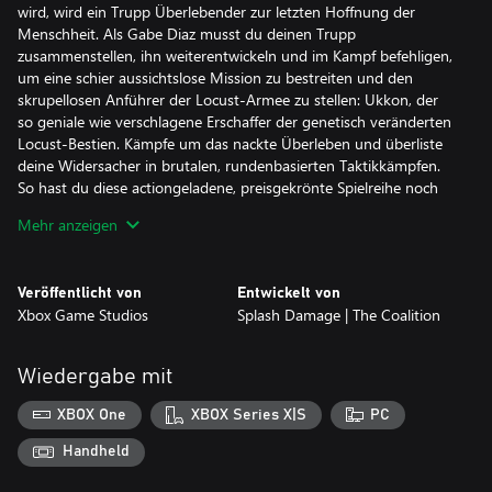
wird, wird ein Trupp Überlebender zur letzten Hoffnung der
Menschheit. Als Gabe Diaz musst du deinen Trupp
zusammenstellen, ihn weiterentwickeln und im Kampf befehligen,
um eine schier aussichtslose Mission zu bestreiten und den
skrupellosen Anführer der Locust-Armee zu stellen: Ukkon, der
so geniale wie verschlagene Erschaffer der genetisch veränderten
Locust-Bestien. Kämpfe um das nackte Überleben und überliste
deine Widersacher in brutalen, rundenbasierten Taktikkämpfen.
So hast du diese actiongeladene, preisgekrönte Spielreihe noch
nie erlebt!
Mehr anzeigen
– Eine eindringliche Geschichte mit einzigartigen Charakteren:
Schlüpfe in die Rolle des ungehorsamen Soldaten Gabe Diaz,
Veröffentlicht von
Entwickelt von
rette andere Kämpfer, um deinen Trupp zusammenzustellen, und
Xbox Game Studios
Splash Damage | The Coalition
begib dich auf eine Reise voller erbitterter Kämpfe und Opfer.
– Trupp und Ausrüstung zum Anpassen: Bereite deinen Trupp
Wiedergabe mit
gut vor, um im Kampf auf alles gefasst zu sein. Verbessere seine
Fähigkeiten und rüste ihn mit der in kniffligen Missionen
XBOX One
XBOX Series X|S
PC
gesammelten Beute aus.
Handheld
– Action pur: Übernimm in rasanten, rundenbasierten Gefechten,