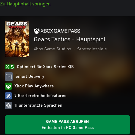
Zu Hauptinhalt springen
Gears Tactics - Hauptspiel
Xbox Game Studios
•
Strategiespiele
Optimiert für Xbox Series X|S
Smart Delivery
Xbox Play Anywhere
7 Barrierefreiheitsfeatures
11 unterstützte Sprachen
GAME PASS ABRUFEN
Enthalten in PC Game Pass