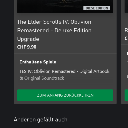
DIESE EDITION
The Elder Scrolls IV: Oblivion
T
Remastered - Deluxe Edition
R
C
Upgrade
CHF 9.90
Enthaltene Spiele
TES IV: Oblivion Remastered - Digital Artbook
& Original Soundtrack
Enthaltene Add-Ons
ZUM ANFANG ZURÜCKKEHREN
The Elder Scrolls IV: Oblivion Remastered –
Deluxe Edition Content
Anderen gefällt auch