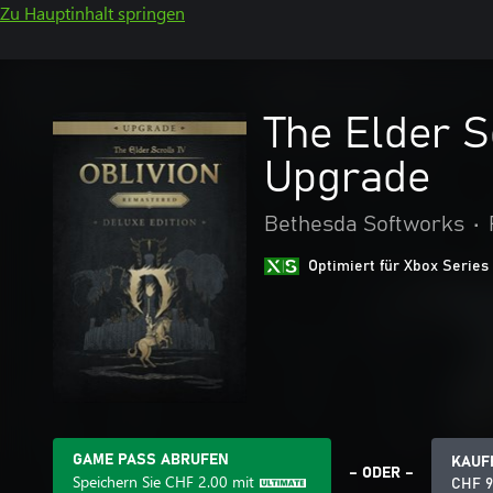
Zu Hauptinhalt springen
The Elder S
Upgrade
Bethesda Softworks
•
Optimiert für Xbox Series
GAME PASS ABRUFEN
KAUF
– ODER –
Speichern Sie
CHF 2.00
mit
CHF 9