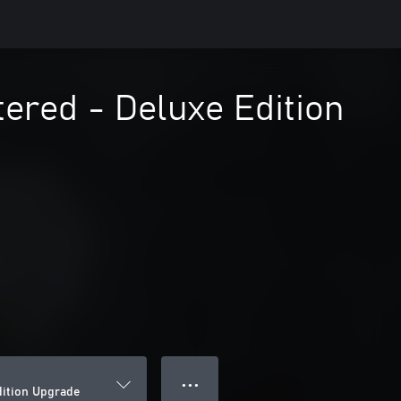
tered - Deluxe Edition
● ● ●
dition Upgrade