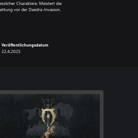
slicher Charaktere. Meistert die
ettung vor der Daedra-Invasion.
r erschienenen Storyerweiterungen
halten zum Herunterladen alles, was
Veröffentlichungsdatum
22.4.2025
rolls IV: Oblivion Remastered –
s-Dagon-Rüstung und -Waffen