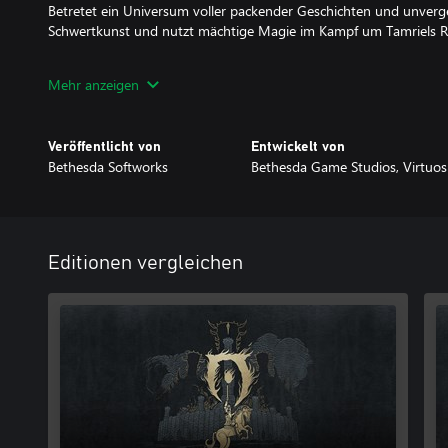
Betretet ein Universum voller packender Geschichten und unverges
Schwertkunst und nutzt mächtige Magie im Kampf um Tamriels R
Die komplette Story
Mehr anzeigen
Erlebt in The Elder Scrolls IV: Oblivion Remastered mit den zuvo
„Shivering Isles“ und „Knights of the Nine“ sowie zusätzlichen In
Oblivion zu bieten hat.
Veröffentlicht von
Entwickelt von
Bethesda Softworks
Bethesda Game Studios, Virtuos
***
Holt euch das Upgrade* vom digitalen Hauptspiel auf The Elder Sc
Deluxe Edition*, um Folgendes zu erhalten:
Editionen vergleichen
• Neue Quests für einzigartige digitale Akatosh- und Mehrune
sowie Pferderüstungssets
• Digitales Artbook und Soundtrack-App
*Benötigt das separat erhältliche Hauptspiel