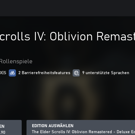
crolls IV: Oblivion Remas
Rollenspiele
 X|S
2 Barrierefreiheitsfeatures
9 unterstützte Sprachen
EDITION AUSWÄHLEN
EN
The Elder Scrolls IV: Oblivion Remastered - Deluxe E
.90