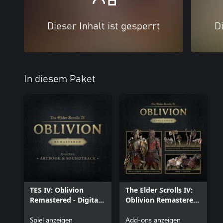
Dieser Inhalt ist gesperrt
Di
In diesem Paket
TES IV: Oblivion
The Elder Scrolls IV:
Remastered - Digital
Oblivion Remastered
Artbook & Original
– Deluxe Edition
Soundtrack
Spiel anzeigen
Content
Add-ons anzeigen