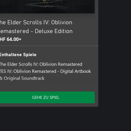
he Elder Scrolls IV: Oblivion
emastered - Deluxe Edition
HF 64.00+
Enthaltene Spiele
The Elder Scrolls IV: Oblivion Remastered
TES IV: Oblivion Remastered - Digital Artbook
& Original Soundtrack
Enthaltene Add-Ons
GEHE ZU SPIEL
The Elder Scrolls IV: Oblivion Remastered –
Deluxe Edition Content