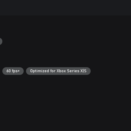
60 fps+
Optimized for Xbox Series X|S