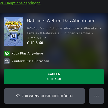
Zu Hauptinhalt springen
Gabriels Welten Das Abenteuer
RAFAEL V.F
•
Action & adventure
•
Klassiker
•
Puzzle- & Ratespiele
•
Kinder & Familie
•
Jump ’n’ Run
CHF 5.60
Xbox Play Anywhere
2 unterstützte Sprachen
KAUFEN
CHF 5.60
ZUR WUNSCHLISTE HINZUFÜGEN
● ● ●