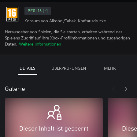
PEGI 16
Konsum von Alkohol/Tabak, Kraftausdrücke
Herausgeber von Spielen, die Sie starten, erhalten während des
Spielens Zugriff auf Ihre Xbox-Profilinformationen und zugehörigen
Daten.
Weitere Informationen
DETAILS
ÜBERPRÜFUNGEN
MEHR
Galerie
Dieser Inhalt ist gesperrt
Diese