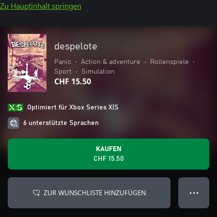
Zu Hauptinhalt springen
despelote
Panic
•
Action & adventure
•
Rollenspiele
•
Sport
•
Simulation
CHF 15.50
Optimiert für Xbox Series X|S
6 unterstützte Sprachen
KAUFEN
CHF 15.50
ZUR WUNSCHLISTE HINZUFÜGEN
● ● ●