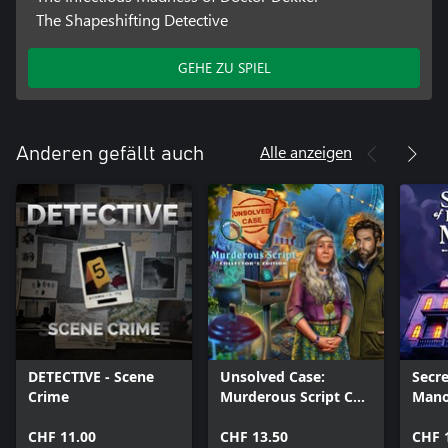
The Shapeshifting Detective
GEHE ZU SPIEL
Alle anzeigen
Anderen gefällt auch
DETECTIVE - Scene
Unsolved Case:
Secre
Crime
Murderous Script CE
Mano
Xbox
CHF 11.00
CHF 13.50
CHF 