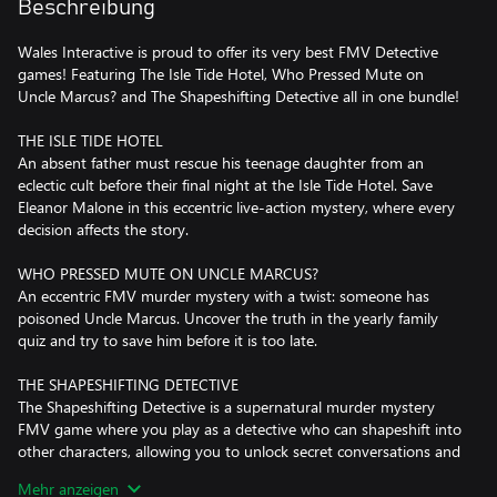
Beschreibung
Wales Interactive is proud to offer its very best FMV Detective
games! Featuring The Isle Tide Hotel, Who Pressed Mute on
Uncle Marcus? and The Shapeshifting Detective all in one bundle!
THE ISLE TIDE HOTEL
An absent father must rescue his teenage daughter from an
eclectic cult before their final night at the Isle Tide Hotel. Save
Eleanor Malone in this eccentric live-action mystery, where every
decision affects the story.
WHO PRESSED MUTE ON UNCLE MARCUS?
An eccentric FMV murder mystery with a twist: someone has
poisoned Uncle Marcus. Uncover the truth in the yearly family
quiz and try to save him before it is too late.
THE SHAPESHIFTING DETECTIVE
The Shapeshifting Detective is a supernatural murder mystery
FMV game where you play as a detective who can shapeshift into
other characters, allowing you to unlock secret conversations and
private encounters. From the makers of "The Infectious Madness
Mehr anzeigen
of Doctor Dekker".