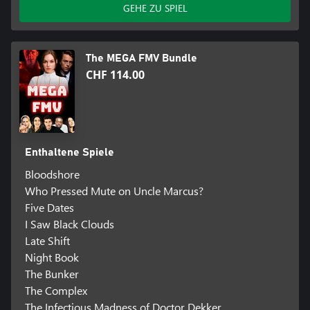
GEHE ZU SPIEL
The MEGA FMV Bundle
CHF 114.00
Enthaltene Spiele
Bloodshore
Who Pressed Mute on Uncle Marcus?
Five Dates
I Saw Black Clouds
Late Shift
Night Book
The Bunker
The Complex
The Infectious Madness of Doctor Dekker