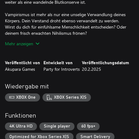
weiter als eine wandelnde Blutkonserve ist.
Vampirismus ist mehr als nur eine unselige Verwandlung deines
Körpers. Dein Verstand droht ebenso verwandelt zu werden.
Wirst du dich für einfühlsame Menschlichkeit entscheiden? Oder
deinem frisch erwachten Nihilismus frönen?
Mehr anzeigen
Aber bevor du deine nächste Mahlzeit an einen ruhigen,
abgeschiedenen Ort lockst, musst du zunächst ihr Wesen und
ihre Sehnsüchte verstehen. Ein gutherziger, alkoholkranker
Veröffentlicht von
Entwickelt von
Veröffentlichungsdatum
Kutscher? Ein überreiztes, frischgebackenes Ehepaar? Ein gieriger,
Akupara Games
Party for Introverts
20.2.2025
aber charmanter Scharlatan? Es liegt an dir, ihre Leben zu retten
oder auszulöschen.
Wiedergabe mit
Kunst, Literatur, Geschichte, Wissenschaft: Du brauchst all deine
Geisteskräfte, um dich zu behaupten. In einer Welt, in der
XBOX One
XBOX Series X|S
Heimtücke die Zitze des Lebens leersaugt, ist Wissen deine
stärkste Waffe und dein stärkster Schild.
Funktionen
4K Ultra HD
Single player
60 fps+
Optimized for Xbox Series X|S
Smart Delivery