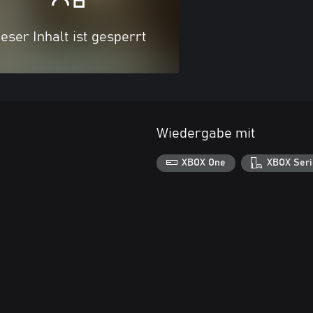
eser Inhalt ist gesperrt
Wiedergabe mit
XBOX One
XBOX Seri