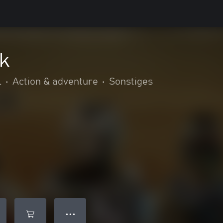
ck
l
•
Action & adventure
•
Sonstiges
● ● ●