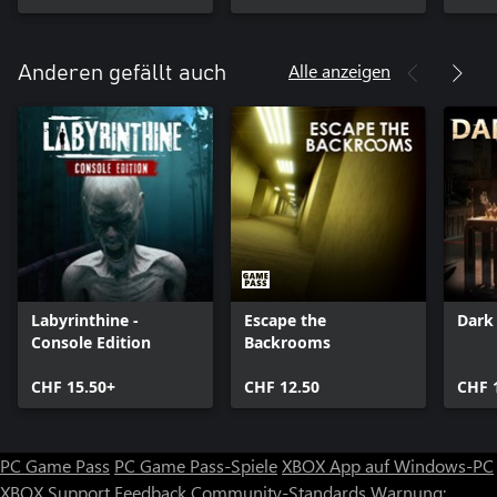
Alle anzeigen
Anderen gefällt auch
Labyrinthine -
Escape the
Dark
Console Edition
Backrooms
CHF 15.50+
CHF 12.50
CHF 
PC Game Pass
PC Game Pass-Spiele
XBOX App auf Windows-PC
XBOX Support
Feedback
Community-Standards
Warnung: