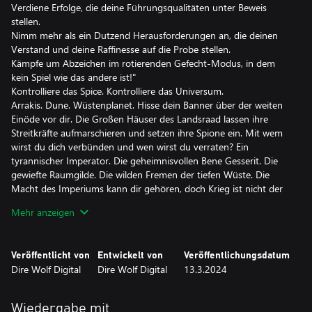
Verdiene Erfolge, die deine Führungsqualitäten unter Beweis
stellen.
Nimm mehr als ein Dutzend Herausforderungen an, die deinen
Verstand und deine Raffinesse auf die Probe stellen.
Kämpfe um Abzeichen im rotierenden Gefecht-Modus, in dem
kein Spiel wie das andere ist!"
Kontrolliere das Spice. Kontrolliere das Universum.
Arrakis. Dune. Wüstenplanet. Hisse dein Banner über der weiten
Einöde vor dir. Die Großen Häuser des Landsraad lassen ihre
Streitkräfte aufmarschieren und setzen ihre Spione ein. Mit wem
wirst du dich verbünden und wen wirst du verraten? Ein
tyrannischer Imperator. Die geheimnisvollen Bene Gesserit. Die
gewiefte Raumgilde. Die wilden Fremen der tiefen Wüste. Die
Macht des Imperiums kann dir gehören, doch Krieg ist nicht der
einzige Weg, sie zu erlangen.
Mehr anzeigen
Dune: Imperium vereint Deckbau und Worker-Placement in
einem neuen, thematischen Strategiespiel, bei dem das Schicksal
des Imperiums von deinen Entscheidungen abhängt. Wirst du
Veröffentlicht von
Entwickelt von
Veröffentlichungsdatum
politische Verbündete suchen oder dich auf deine militärische
Dire Wolf Digital
Dire Wolf Digital
13.3.2024
Stärke verlassen? Wählst du wirtschaftlichen Einfluss oder subtile
Intrigen? Besitzt du einen Sitz im Rat … oder eine geschärfte
Klinge? Die Karten wurden verteilt. Du hast die Wahl. Das
Wiedergabe mit