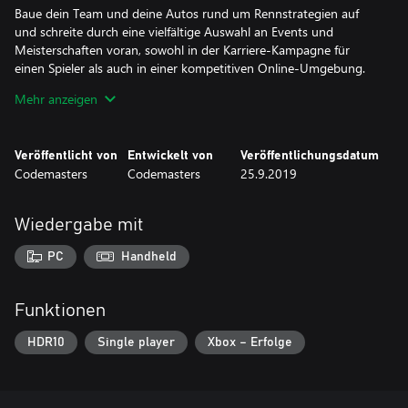
Baue dein Team und deine Autos rund um Rennstrategien auf
und schreite durch eine vielfältige Auswahl an Events und
Meisterschaften voran, sowohl in der Karriere-Kampagne für
einen Spieler als auch in einer kompetitiven Online-Umgebung.
Mehr anzeigen
• MEHR ALS 50 DER LEISTUNGSFÄHIGSTEN GELÄNDEWAGEN
ALLER ZEITEN – Rase mit einer symbolträchtigen Auswahl aus
historischen und modernen Rallyeautos, wie etwa dem VW Polo
Veröffentlicht von
Entwickelt von
Veröffentlichungsdatum
GTI R5, Mitsubishi Lancer Evolution X & Citroen C3 R5, über die
Codemasters
Codemasters
25.9.2019
Strecken. Stell dich auch der herausfordernden Leistung des
Chevrolet Camaro GT4.R.
Wiedergabe mit
• 6 ECHTE RALLYE-STRECKEN – Steuere deinen Wagen durch die
atemberaubenden Umgebungen von Neuseeland, Argentinien,
PC
Handheld
Spanien, Polen, Australien und den USA.
• SPÜRE DEIN RENNEN – Verbesserte Steuerung, Untergründe,
Funktionen
Fehlbarkeit und Umgebungen liefern die authentischste und
fokussierteste Geländeerfahrung aller Zeiten.
HDR10
Single player
Xbox – Erfolge
• DAS OFFIZIELLE SPIEL DER FIA WORLD RALLYCROSS
CHAMPIONSHIP – Rase in Barcelona, Montalegre, Mettet,