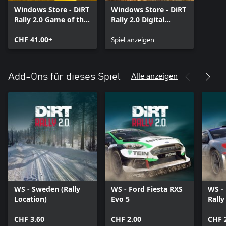
Windows Store - DiRT
Windows Store - DiRT
Rally 2.0 Game of the
Rally 2.0 Digital
Year Edition
Deluxe Edition
CHF 41.00+
Spiel anzeigen
Alle anzeigen
Add-Ons für dieses Spiel
WS - Sweden (Rally
WS - Ford Fiesta RXS
WS -
Location)
Evo 5
Rally
CHF 3.60
CHF 2.00
CHF 