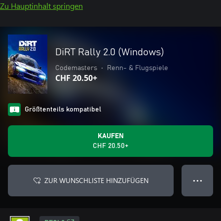
Zu Hauptinhalt springen
DiRT Rally 2.0 (Windows)
Codemasters
•
Renn- & Flugspiele
CHF 20.50+
Größtenteils kompatibel
KAUFEN
CHF 20.50+
ZUR WUNSCHLISTE HINZUFÜGEN
● ● ●