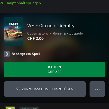
Zu Hauptinhalt springen
WS - Citroën C4 Rally
Codemasters
•
Renn- & Flugspiele
CHF 2.00
Benötigt ein Spiel
KAUFEN
CHF 2.00
ZUR WUNSCHLISTE HINZUFÜGEN
● ● ●