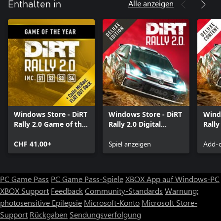
Alle anzeigen
Enthalten in
Windows Store - DiRT
Windows Store - DiRT
Wind
Rally 2.0 Game of the
Rally 2.0 Digital
Rally
Year Edition
Deluxe Edition
Cont
CHF 41.00+
Spiel anzeigen
Add-o
PC Game Pass
PC Game Pass-Spiele
XBOX App auf Windows-PC
XBOX Support
Feedback
Community-Standards
Warnung:
photosensitive Epilepsie
Microsoft-Konto
Microsoft Store-
Support
Rückgaben
Sendungsverfolgung