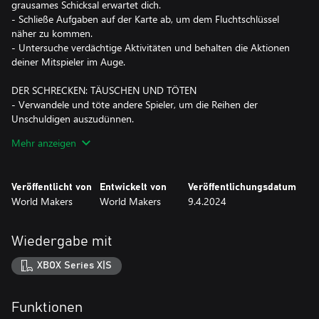
grausames Schicksal erwartet dich.
- Schließe Aufgaben auf der Karte ab, um dem Fluchtschlüssel
näher zu kommen.
- Untersuche verdächtige Aktivitäten und behalten die Aktionen
deiner Mitspieler im Auge.
DER SCHRECKEN: TÄUSCHEN UND TÖTEN
- Verwandele und töte andere Spieler, um die Reihen der
Unschuldigen auszudünnen.
- Aktiviere heimlich Blutaltäre, um stärkere Kräfte freizuschalten.
Mehr anzeigen
- Manipuliere deine Gegner und treibe sie in den Wahnsinn,
damit sie sich gegeneinander wenden.
Veröffentlicht von
Entwickelt von
Veröffentlichungsdatum
World Makers
World Makers
9.4.2024
DER VERFLUCHTE: STÖREN UND VERWIRREN
- Täusche Schrecken und Unschuldige gleichermaßen und
vermeide Verdacht.
Wiedergabe mit
- Werde zu einem wahren Agenten des Chaos und nutze deinen
Fluch, um das Spiel auf deine Weise zu gewinnen.
XBOX Series X|S
- Jeder Fluch bringt einen einzigartigen Ansatz ins Spiel.
MEISTERE DAS RITUAL
Funktionen
- Erklimme die Ränge der Aszension, um Deceit zu beherrschen.