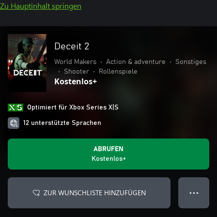
Zu Hauptinhalt springen
Deceit 2
World Makers
•
Action & adventure
•
Sonstiges
•
Shooter
•
Rollenspiele
Kostenlos+
Optimiert für Xbox Series X|S
12 unterstützte Sprachen
ABRUFEN
Kostenlos+
ZUR WUNSCHLISTE HINZUFÜGEN
● ● ●