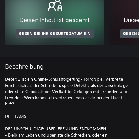
Dieser Inhalt ist gesperrt
Diese
GEBEN SIE IHR GEBURTSDATUM EIN
GEBEN 
Beschreibung
Deceit 2 ist ein Online-Schlussfolgerung-Horrorspiel. Verbreite
Furcht dich als der Schrecken, spiele Detektiv als der Unschuldige
oder stifte Chaos als der Verfluchte. Gefangen mit Freunden und
Fremden: Wem kannst du vertrauen, dass er dir bei der Flucht
hilft?
DIE TEAMS
DER UNSCHULDIGE: ÜBERLEBEN UND ENTKOMMEN
- Bleib am Leben und überliste die Schrecken, oder ein