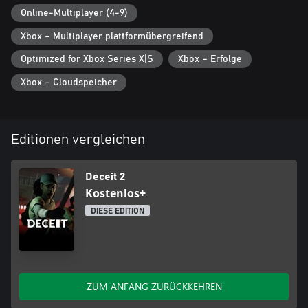
- Schalte neue Gegenstände und Mutationen frei, die einzigartige
Online-Multiplayer (4-9)
Spielweisen und Strategien ermöglichen.
Xbox – Multiplayer plattformübergreifend
- Erweitere deine Garderobe mit epischen Charakter- und
Gegenstandskosmetika.
Optimized for Xbox Series X|S
Xbox – Erfolge
Xbox – Cloudspeicher
Editionen vergleichen
Deceit 2
Kostenlos+
DIESE EDITION
ZUM ANFANG ZURÜCKKEHREN