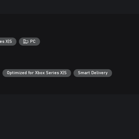
es X|S
PC
Optimized for Xbox Series X|S
Smart Delivery