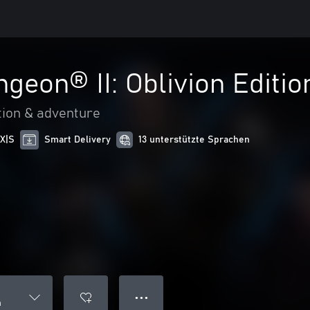
geon® II: Oblivion Editio
tion & adventure
 X|S
Smart Delivery
13 unterstützte Sprachen
● ● ●
n