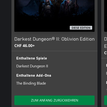
DIESE EDITION
Darkest Dungeon® II: Oblivion Edition
D
CHF 46.00+
E
C
Enthaltene Spiele
Darkest Dungeon II
Enthaltene Add-Ons
The Binding Blade
ZUM ANFANG ZURÜCKKEHREN