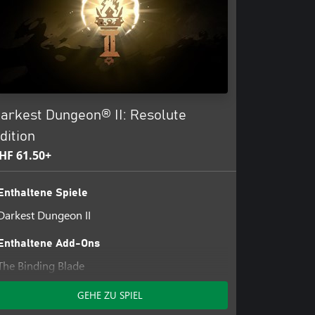
arkest Dungeon® II: Resolute
dition
HF 61.50+
Enthaltene Spiele
Darkest Dungeon II
Enthaltene Add-Ons
The Binding Blade
Inhuman Bondage
GEHE ZU SPIEL
Infernal Supporter Pack