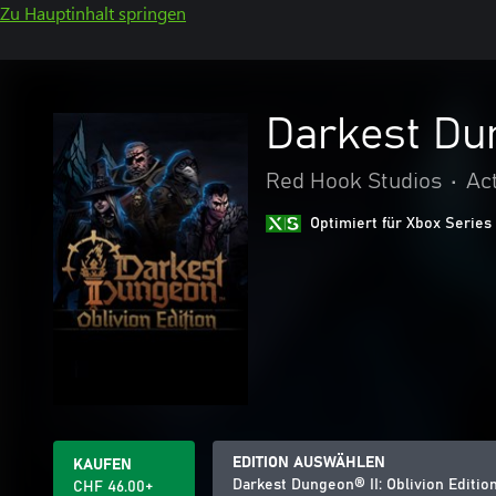
Zu Hauptinhalt springen
Darkest Dun
Red Hook Studios
•
Ac
Optimiert für Xbox Series
EDITION AUSWÄHLEN
KAUFEN
Darkest Dungeon® II: Oblivion Editio
CHF 46.00+