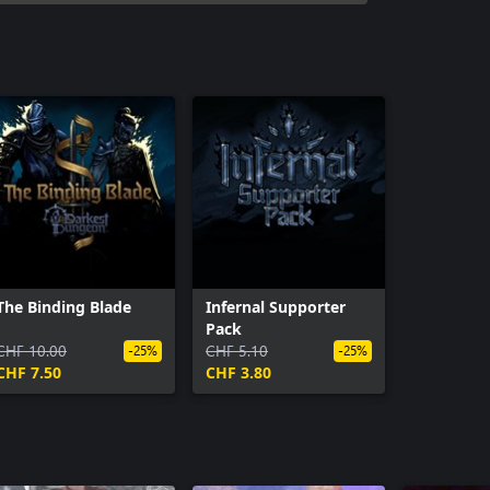
Hero Origin Pack
The Binding Blade
Infernal Supporter
Pack
CHF 10.00
CHF 5.10
-25%
-25%
CHF 7.50
CHF 3.80