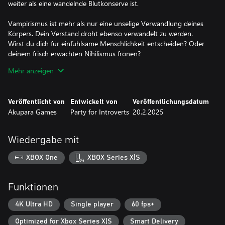
weiter als eine wandelnde Blutkonserve ist.
Vampirismus ist mehr als nur eine unselige Verwandlung deines
Körpers. Dein Verstand droht ebenso verwandelt zu werden.
Wirst du dich für einfühlsame Menschlichkeit entscheiden? Oder
deinem frisch erwachten Nihilismus frönen?
Mehr anzeigen
Aber bevor du deine nächste Mahlzeit an einen ruhigen,
abgeschiedenen Ort lockst, musst du zunächst ihr Wesen und
ihre Sehnsüchte verstehen. Ein gutherziger, alkoholkranker
Veröffentlicht von
Entwickelt von
Veröffentlichungsdatum
Kutscher? Ein überreiztes, frischgebackenes Ehepaar? Ein gieriger,
Akupara Games
Party for Introverts
20.2.2025
aber charmanter Scharlatan? Es liegt an dir, ihre Leben zu retten
oder auszulöschen.
Wiedergabe mit
Kunst, Literatur, Geschichte, Wissenschaft: Du brauchst all deine
Geisteskräfte, um dich zu behaupten. In einer Welt, in der
XBOX One
XBOX Series X|S
Heimtücke die Zitze des Lebens leersaugt, ist Wissen deine
stärkste Waffe und dein stärkster Schild.
Funktionen
4K Ultra HD
Single player
60 fps+
Optimized for Xbox Series X|S
Smart Delivery