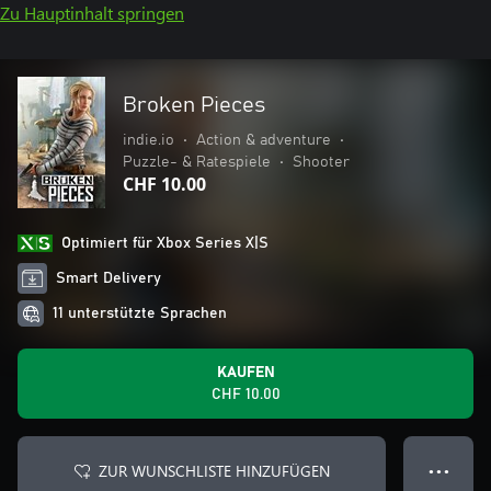
Zu Hauptinhalt springen
Broken Pieces
indie.io
•
Action & adventure
•
Puzzle- & Ratespiele
•
Shooter
CHF 10.00
Optimiert für Xbox Series X|S
Smart Delivery
11 unterstützte Sprachen
KAUFEN
CHF 10.00
ZUR WUNSCHLISTE HINZUFÜGEN
● ● ●