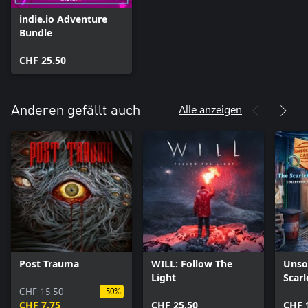
indie.io Adventure
Bundle
CHF 25.50
Alle anzeigen
Anderen gefällt auch
Post Trauma
WILL: Follow The
Unso
Light
Scarl
CHF 15.50
Xbox
-50%
CHF 7.75
CHF 25.50
CHF 