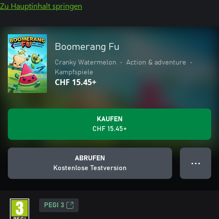
Zu Hauptinhalt springen
Boomerang Fu
Cranky Watermelon
•
Action & adventure
•
Kampfspiele
CHF 15.45+
KAUFEN
CHF 15.45+
ABRUFEN
● ● ●
Kostenlose Testversion
PEGI 3