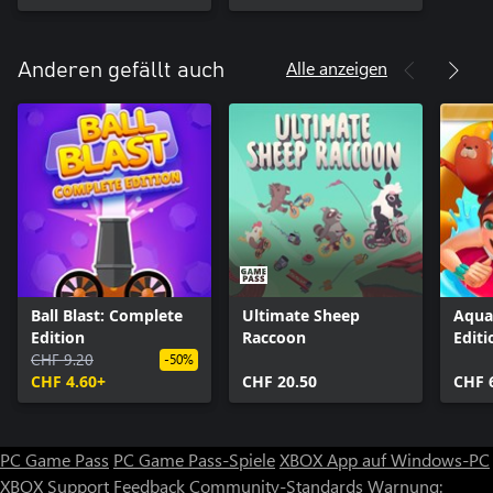
Alle anzeigen
Anderen gefällt auch
Ball Blast: Complete
Ultimate Sheep
Aqua
Edition
Raccoon
Editi
CHF 9.20
-50%
CHF 4.60+
CHF 20.50
CHF 
PC Game Pass
PC Game Pass-Spiele
XBOX App auf Windows-PC
XBOX Support
Feedback
Community-Standards
Warnung: