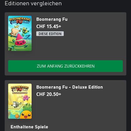
Editionen vergleichen
VERÄNDERE DIE REGELN
Spiele nur mit deinen bevorzugten Power-ups. Deaktiviere
Schilde. Aktivere den Beschuss durch Verbündete. Du veränderst
Boomerang Fu
die Regeln nach deinem Geschmack!
CHF 15.45+
DIESE EDITION
ZUM ANFANG ZURÜCKKEHREN
Boomerang Fu - Deluxe Edition
CHF 20.50+
Enthaltene Spiele