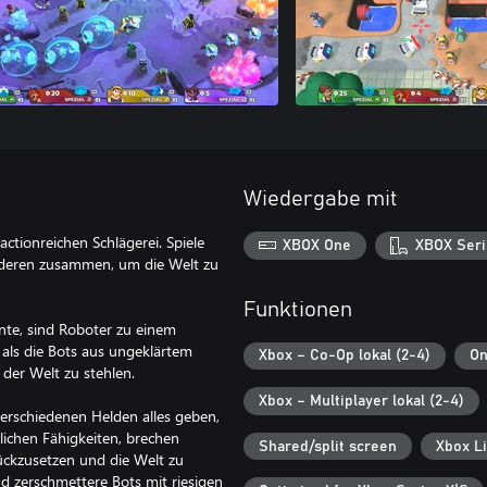
Wiedergabe mit
actionreichen Schlägerei. Spiele
XBOX One
XBOX Seri
anderen zusammen, um die Welt zu
Funktionen
nte, sind Roboter zu einem
, als die Bots aus ungeklärtem
Xbox – Co-Op lokal (2-4)
On
 der Welt zu stehlen.
Xbox – Multiplayer lokal (2-4)
rschiedenen Helden alles geben,
lichen Fähigkeiten, brechen
Shared/split screen
Xbox L
ückzusetzen und die Welt zu
nd zerschmettere Bots mit riesigen