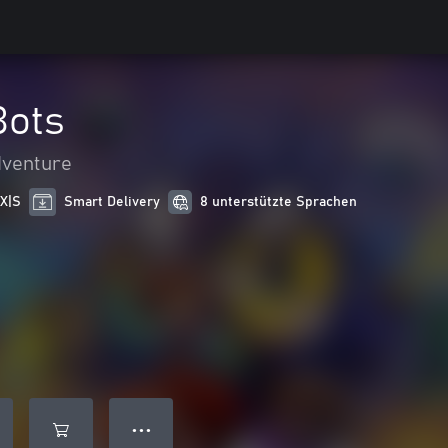
Bots
dventure
 X|S
Smart Delivery
8 unterstützte Sprachen
● ● ●