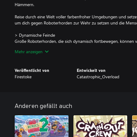
Hämmern.
Reise durch eine Welt voller farbenfroher Umgebungen und setze 
um dich gegen Roboterhorden zur Wehr zu setzen und die Mensch
> Dynamische Feinde
Große Roboterhorden, die sich dynamisch fortbewegen, können 
weggestoßen und zerschmettert werden.
Mehr anzeigen
> Strategie und Schlägerei
Das Spiel vereint lockere Tower-Defense-Strategie mit einer actio
Veröffentlicht von
Entwickelt von
riesige Hämmer, renne und springe durch farbenfrohe Levels und
Firestoke
Catastrophic_Overload
Geschütze gegen die stetig anrückenden Wellen aus Robotern glä
> Spiele mit Freunden oder Solo
Das Spiel ist sowohl im Koop-Mehrspieler als auch im Einzelspieler
oder lokal mit bis zu 4 Spielern. Dir steht es auch frei mit einer 
Anderen gefällt auch
Freunden und Online-Spielern in die Schlacht zu ziehen.
> Level-Vielfalt
Reise durch 32 farbenfrohe und vielseitige Levels einer futuristis
Können in insgesamt 8 Regionen mit jeweils einzigartigen Heraus