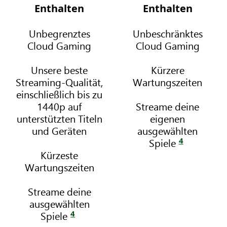
X
X
Enthalten
Enthalten
G
G
a
a
Unbegrenztes
Unbeschränktes
m
m
Cloud Gaming
Cloud Gaming
e
e
P
P
Unsere beste
Kürzere
a
a
Streaming-Qualität,
Wartungszeiten
s
s
einschließlich bis zu
s
s
1440p auf
Streame deine
U
P
unterstützten Titeln
eigenen
l
r
und Geräten
ausgewählten
t
e
4
Spiele
i
m
Kürzeste
m
i
Wartungszeiten
a
u
t
m
Streame deine
e
ausgewählten
4
Spiele