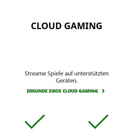
CLOUD GAMING
Streame Spiele auf unterstützten
Geräten.
ERKUNDE XBOX CLOUD GAMING
X
X
B
B
O
O