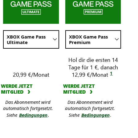
Game
Pass-
Plan
in
einer
Verwende
XBOX Game Pass
Verwende
XBOX Game Pass
Spalte
diese
Ultimate
diese
Premium
mit
Dropdown-
Dropdown-
einem
Listen,
Listen,
um
Hol dir die ersten 14
um
XBOX
den
den
Tage für 1 €, danach
Game
Inhalt
Inhalt
1
20,99 €/Monat
12,99 €/Monat
Pass-
in
in
der
der
Plan
WERDE JETZT
WERDE JETZT
Spalte
Spalte
in
MITGLIED
MITGLIED
unten
unten
der
zu
zu
Das Abonnement wird
Das Abonnement wird
ändern
ändern
zweiten
automatisch fortgesetzt.
automatisch fortgesetzt.
Spalte.
Siehe
Bedingungen
.
Siehe
Bedingungen
.