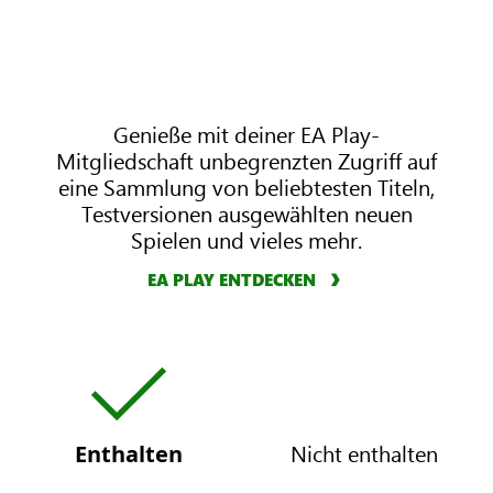
i
P
m
r
a
e
t
m
e
Genieße mit deiner EA Play-
i
Mitgliedschaft unbegrenzten Zugriff auf
u
eine Sammlung von beliebtesten Titeln,
m
Testversionen ausgewählten neuen
Spielen und vieles mehr.
EA PLAY ENTDECKEN
X
B
O
X
Nicht enthalten
Enthalten
X
G
B