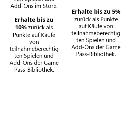
t
e
Add-Ons im Store.
i
m
Erhalte bis zu 5%
m
i
zurück als Punkte
Erhalte bis zu
a
u
auf Käufe von
zurück als
10%
t
m
teilnahmeberechtig
Punkte auf Käufe
e
ten Spielen und
von
Add-Ons der Game
teilnahmeberechtig
Pass-Bibliothek.
ten Spielen und
Add-Ons der Game
Pass-Bibliothek.