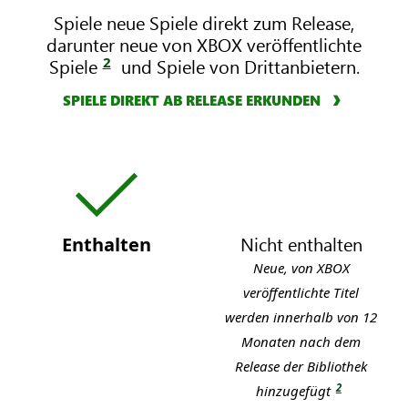
Spiele neue Spiele direkt zum Release,
darunter neue von XBOX veröffentlichte
2
Spiele
und Spiele von Drittanbietern.
SPIELE DIREKT AB RELEASE ERKUNDEN
X
B
O
X
Nicht enthalten
Enthalten
X
G
B
Neue, von XBOX
a
O
veröffentlichte Titel
m
X
werden innerhalb von 12
e
G
Monaten nach dem
P
a
Release der Bibliothek
a
m
2
hinzugefügt
s
e