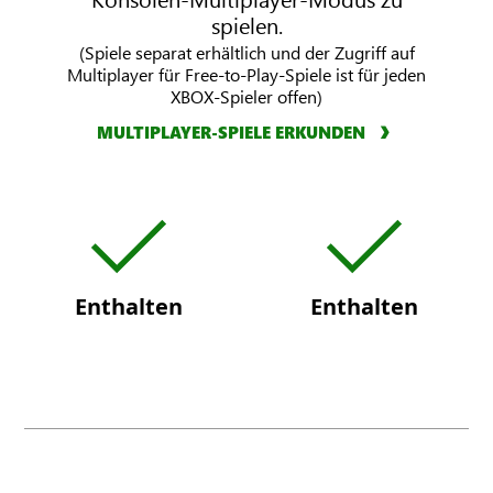
spielen.
(Spiele separat erhältlich und der Zugriff auf
Multiplayer für Free-to-Play-Spiele ist für jeden
XBOX-Spieler offen)
MULTIPLAYER-SPIELE ERKUNDEN
X
X
B
B
O
O
X
X
Enthalten
Enthalten
G
G
a
a
m
m
e
e
P
P
a
a
s
s