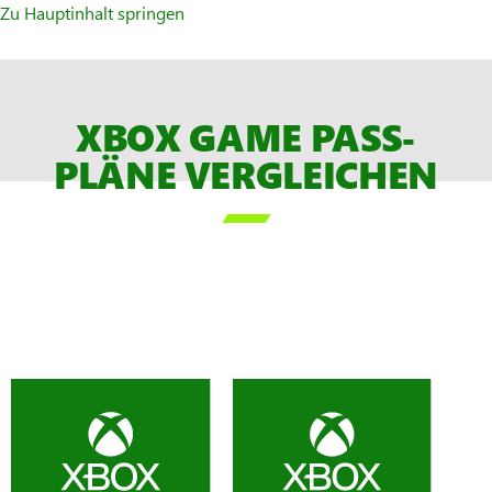
Zu Hauptinhalt springen
XBOX GAME PASS-
PLÄNE VERGLEICHEN

Zwei
Spalten
auf
der
Seite.
Vergleiche
einen
XBOX