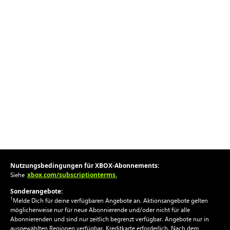
Nutzungsbedingungen für XBOX-Abonnements:
xbox.com/subscriptionterms.
Siehe
Sonderangebote:
1
Melde Dich für deine verfügbaren Angebote an. Aktionsangebote gelten
möglicherweise nur für neue Abonnierende und/oder nicht für alle
Abonnierenden und sind nur zeitlich begrenzt verfügbar. Angebote nur in
ausgewählten Regionen verfügbar. Kreditkarte erforderlich. Nach dem