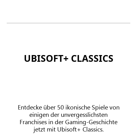
a
O
m
X
e
G
P
a
a
m
s
e
s
P
U
a
UBISOFT+ CLASSICS
l
s
t
s
i
P
m
r
a
e
t
m
e
Entdecke über 50 ikonische Spiele von
i
einigen der unvergesslichsten
u
Franchises in der Gaming-Geschichte
m
jetzt mit Ubisoft+ Classics.