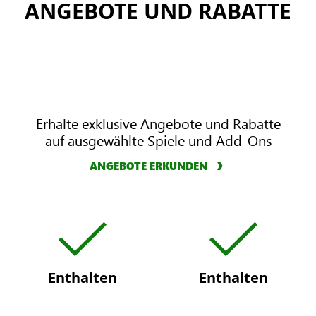
ANGEBOTE UND RABATTE
Erhalte exklusive Angebote und Rabatte
auf ausgewählte Spiele und Add-Ons
ANGEBOTE ERKUNDEN
X
X
B
B
O
O
X
X
Enthalten
Enthalten
G
G
a
a