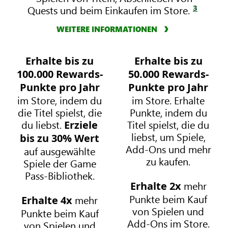
3
Quests und beim Einkaufen im Store.
WEITERE INFORMATIONEN
Erhalte bis zu
Erhalte bis zu
X
X
B
B
100.000 Rewards-
50.000 Rewards-
O
O
Punkte pro Jahr
Punkte pro Jahr
X
X
im Store, indem du
im Store. Erhalte
G
G
die Titel spielst, die
Punkte, indem du
a
a
du liebst.
Titel spielst, die du
Erziele
m
m
liebst, um Spiele,
bis zu 30% Wert
e
e
Add-Ons und mehr
auf ausgewählte
P
P
zu kaufen.
Spiele der Game
a
a
Pass-Bibliothek.
s
s
mehr
Erhalte 2x
s
s
Punkte beim Kauf
mehr
Erhalte 4x
U
P
von Spielen und
Punkte beim Kauf
l
r
Add-Ons im Store.
von Spielen und