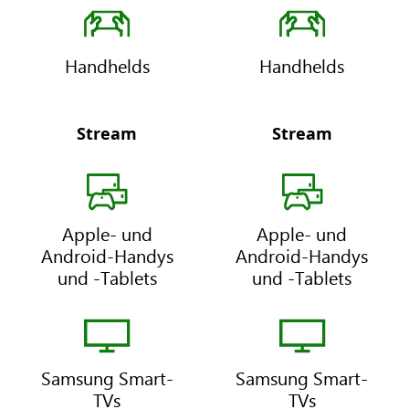
t
e
i
m
m
i
Handhelds
Handhelds
a
u
t
m
e
Stream
Stream
Apple- und
Apple- und
Android-Handys
Android-Handys
und -Tablets
und -Tablets
Samsung Smart-
Samsung Smart-
TVs
TVs