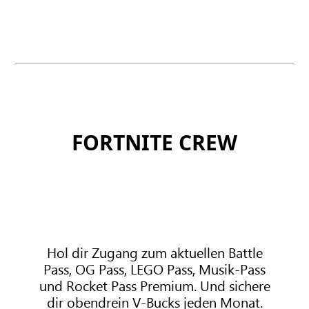
s
P
U
a
l
s
t
s
i
P
m
r
a
e
t
m
FORTNITE CREW
e
i
u
m
Hol dir Zugang zum aktuellen Battle
Pass, OG Pass, LEGO Pass, Musik-Pass
und Rocket Pass Premium. Und sichere
dir obendrein V-Bucks jeden Monat.