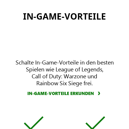
s
s
U
P
IN-GAME-VORTEILE
l
r
t
e
i
m
m
i
a
u
t
m
e
Schalte In-Game-Vorteile in den besten
Spielen wie League of Legends,
Call of Duty: Warzone und
Rainbow Six Siege frei.
IN-GAME-VORTEILE ERKUNDEN
X
X
B
B