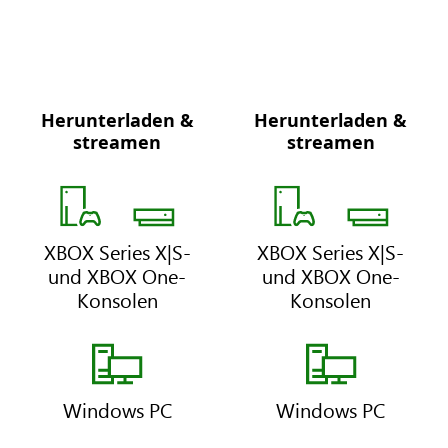
i
P
m
r
a
e
t
m
e
i
Herunterladen &
Herunterladen &
X
X
u
streamen
streamen
B
B
m
O
O
X
X
G
G
a
a
XBOX Series X|S-
XBOX Series X|S-
m
m
und XBOX One-
und XBOX One-
e
e
Konsolen
Konsolen
P
P
a
a
s
s
s
s
Windows PC
Windows PC
U
P
l
r