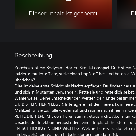
Dieser Inhalt ist gesperrt
Di
Beschreibung
Zoochosis ist ein Bodycam-Horror-Simulationsspiel. Du bist ein Nac
infizierte mutierte Tiere, stelle einen Impfstoff her und heile sie. W
überleben?
Dies ist deine erste Schicht als Nachttierpfleger. Du findest heraus,
und sich in Mutanten verwandeln. Rette sie und rette dich selbst
Wähle weise. Deine Entscheidungen werden dein Ende bestimm
DU BIST EIN TIERPFLEGER: Interagiere mit den Tieren, kümmere di
Mahlzeit für sie zu, fülle wieder auf und räume nach ihnen im Ge
RETTE DIE TIERE: Mit den Tieren stimmt etwas nicht. Aber man kan
Ursache der Infektion herausfinden, einen Impfstoff herstellen un
ENTSCHEIDUNGEN SIND WICHTIG: Welche Tiere wirst du retten? Wi
Enden, abhängig von den Entscheidungen, die du triffst.