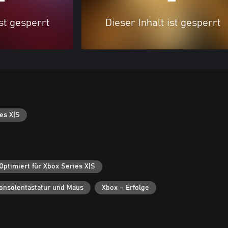
ist gesperrt
Dieser Inhalt ist gesperrt
es X|S
Optimiert für Xbox Series X|S
onsolentastatur und Maus
Xbox – Erfolge