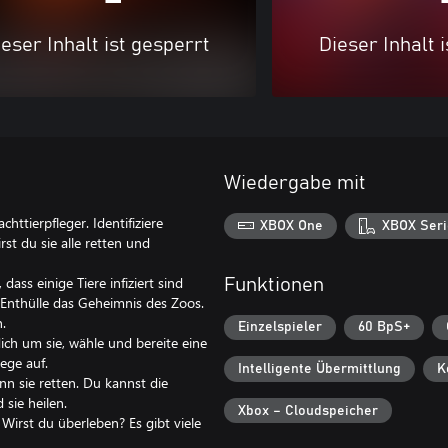
eser Inhalt ist gesperrt
Dieser Inhalt 
Wiedergabe mit
httierpfleger. Identifiziere
XBOX One
XBOX Seri
irst du sie alle retten und
 dass einige Tiere infiziert sind
Funktionen
. Enthülle das Geheimnis des Zoos.
en.
Einzelspieler
60 BpS+
ch um sie, wähle und bereite eine
hege auf.
Intelligente Übermittlung
K
n sie retten. Du kannst die
d sie heilen.
Xbox – Cloudspeicher
rst du überleben? Es gibt viele