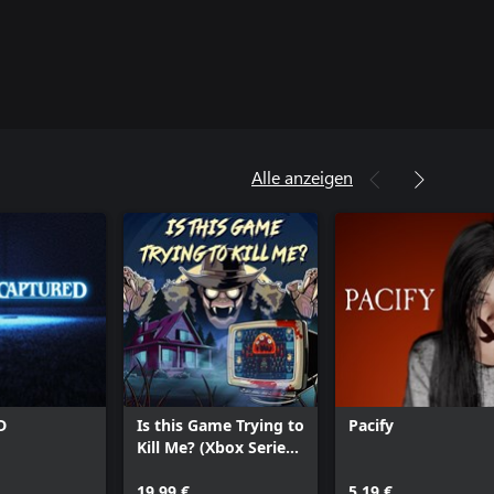
Alle anzeigen
D
Is this Game Trying to
Pacify
Kill Me? (Xbox Series
X|S)
19,99 €
5,19 €