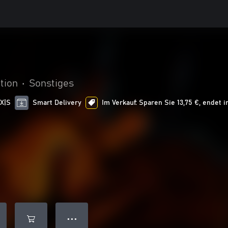
tion
•
Sonstiges
 X|S
Smart Delivery
Im Verkauf: Sparen Sie 13,75 €, endet i
● ● ●