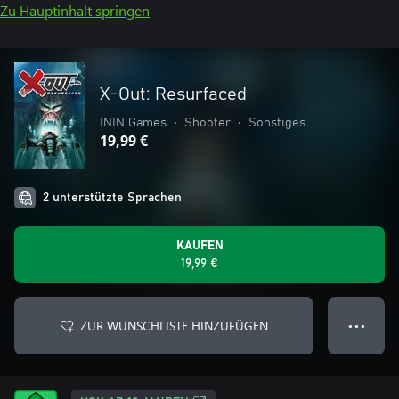
Zu Hauptinhalt springen
X-Out: Resurfaced
ININ Games
•
Shooter
•
Sonstiges
19,99 €
2 unterstützte Sprachen
KAUFEN
19,99 €
ZUR WUNSCHLISTE HINZUFÜGEN
● ● ●