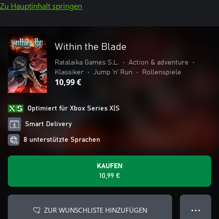
Zu Hauptinhalt springen
Within the Blade
Ratalaika Games S.L.
•
Action & adventure
•
Klassiker
•
Jump ’n’ Run
•
Rollenspiele
10,99 €
Optimiert für Xbox Series X|S
Smart Delivery
8 unterstützte Sprachen
KAUFEN
10,99 €
ZUR WUNSCHLISTE HINZUFÜGEN
● ● ●