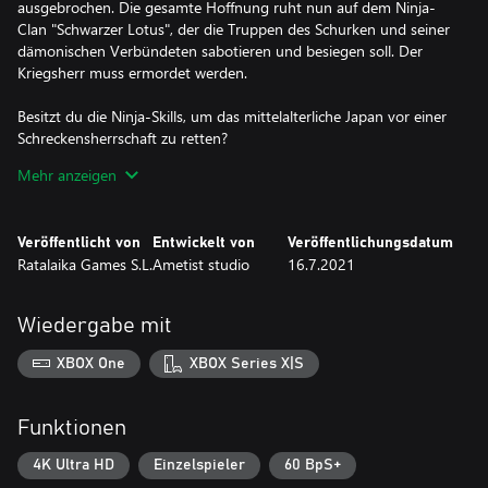
ausgebrochen. Die gesamte Hoffnung ruht nun auf dem Ninja-
Clan "Schwarzer Lotus", der die Truppen des Schurken und seiner
dämonischen Verbündeten sabotieren und besiegen soll. Der
Kriegsherr muss ermordet werden.
Besitzt du die Ninja-Skills, um das mittelalterliche Japan vor einer
Schreckensherrschaft zu retten?
Mehr anzeigen
Features
* Schnelles und dynamisches Gameplay
* 10 mächtige Bosse mit einzigartigen Fähigkeiten
Veröffentlicht von
Entwickelt von
Veröffentlichungsdatum
* Verschiedene Gegnertypen, die verschiedene Taktiken erfordern
Ratalaika Games S.L.
Ametist studio
16.7.2021
* Über 200 Rezepte zum Herstellen von Gegenständen
* Abgetrennte Gliedmaßen und Blut
* Dynamische Kämpfe mit lebhaften Animationen
Wiedergabe mit
XBOX One
XBOX Series X|S
Funktionen
4K Ultra HD
Einzelspieler
60 BpS+