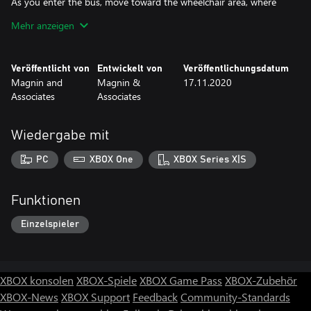
As you enter the bus, move toward the wheelchair area, where
you will be secured with a wrap around seatbelt.
Mehr anzeigen
Optionally shares your accomplishments with Facebook, Twitter,
email, or instant messaging (PC).
Veröffentlicht von
Entwickelt von
Veröffentlichungsdatum
Magnin and
Magnin &
17.11.2020
Windows 10 UWP (Universal Windows Platform) plays on
Associates
Associates
Windows 10 PC or Xbox. PC uses mouse, keyboard, and
touchpad controls.
Wiedergabe mit
PC
XBOX One
XBOX Series X|S
Funktionen
Einzelspieler
XBOX konsolen
XBOX-Spiele
XBOX Game Pass
XBOX-Zubehör
XBOX-News
XBOX Support
Feedback
Community-Standards