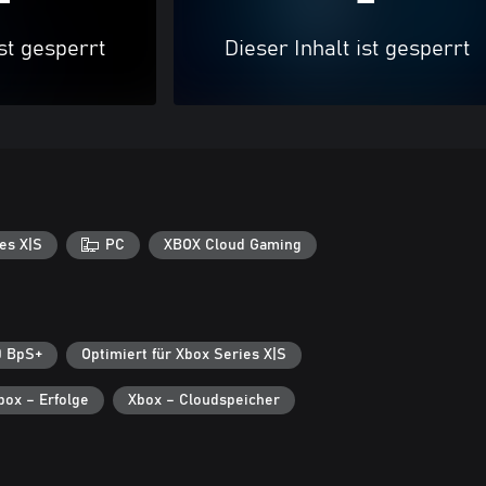
ist gesperrt
Dieser Inhalt ist gesperrt
es X|S
PC
XBOX Cloud Gaming
0 BpS+
Optimiert für Xbox Series X|S
box – Erfolge
Xbox – Cloudspeicher