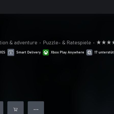
tion & adventure
•
Puzzle- & Ratespiele
•
 X|S
Smart Delivery
Xbox Play Anywhere
17 unterstü
● ● ●