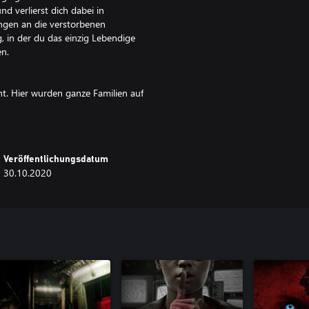
d verlierst dich dabei in
ungen an die verstorbenen
, in der du das einzig Lebendige
en.
t. Hier wurden ganze Familien auf
ind verrückt geworden, viele
erer schauerlicher Ereignisse.
. Als Spieler enthüllst du Teile
 erschrecken und verängstigen.
Veröffentlichungsdatum
ünde folgen kannst. Aber es ist
30.10.2020
Wirst du weglaufen oder willst du
lauert?
ch und machen dir Angst. Sie
und Winkeln, gaukeln dir alles
olgen sie dich? Was hast du