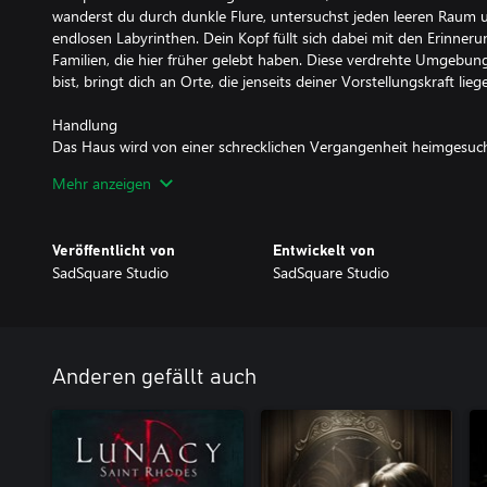
wanderst du durch dunkle Flure, untersuchst jeden leeren Raum un
endlosen Labyrinthen. Dein Kopf füllt sich dabei mit den Erinner
Familien, die hier früher gelebt haben. Diese verdrehte Umgebung
bist, bringt dich an Orte, die jenseits deiner Vorstellungskraft lieg
Handlung
Das Haus wird von einer schrecklichen Vergangenheit heimgesuch
brutale Weise von den eigenen Verwandten ermordet, Menschen s
Mehr anzeigen
haben Selbstmord begangen und es gab noch eine ganze Reihe and
Jedes einzelne Zimmer wartet mit einer ganz eigenen Geschichte auf
der dunklen Vergangenheit und jedes dieser Fragmente wird dich
Veröffentlicht von
Entwickelt von
Du wirst dir bald wünschen, dass du den Toten in ihre tiefen Abgr
SadSquare Studio
SadSquare Studio
nicht der Tod, der dir dabei helfen wird, diesen Ort zu verlassen. 
versuchen, die Wahrheit herauszufinden, die hinter den Schatten 
Dunkle Wesen
Die Familien, die einst in diesem Haus gelebt haben, verfolgen di
Anderen gefällt auch
folgen dir auf Schritt und Tritt, beobachten dich aus allen Erkern 
Mögliche vor und versuchen sogar, dich anzugreifen. Warum verf
angestellt? Das musst du schon selbst herausfinden.
Spielmechanik