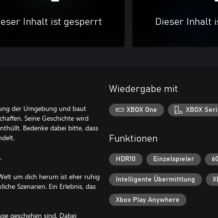
eser Inhalt ist gesperrt
Dieser Inhalt 
Wiedergabe mit
chung der Umgebung und baut
XBOX One
XBOX Seri
chaffen. Seine Geschichte wird
thüllt. Bedenke dabei bitte, dass
delt.
Funktionen
.
HDR10
Einzelspieler
6
Welt um dich herum ist eher ruhig
Intelligente Übermittlung
X
iche Szenarien. Ein Erlebnis, das
Xbox Play Anywhere
inge geschehen sind. Dabei