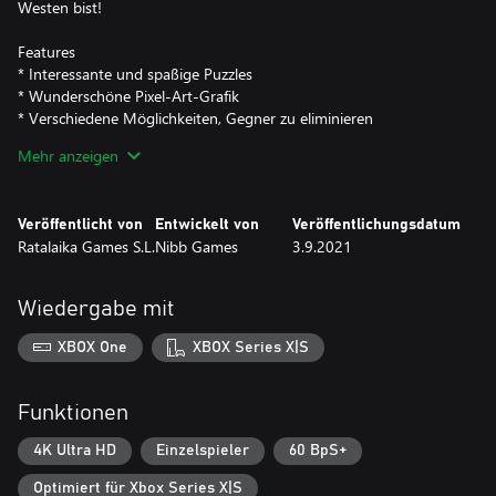
Westen bist!
Features
* Interessante und spaßige Puzzles
* Wunderschöne Pixel-Art-Grafik
* Verschiedene Möglichkeiten, Gegner zu eliminieren
* 30 Stages in der Hauptkampagne
Mehr anzeigen
* Speedrun-Modus mit Stoppuhr
Veröffentlicht von
Entwickelt von
Veröffentlichungsdatum
Ratalaika Games S.L.
Nibb Games
3.9.2021
Wiedergabe mit
XBOX One
XBOX Series X|S
Funktionen
4K Ultra HD
Einzelspieler
60 BpS+
Optimiert für Xbox Series X|S