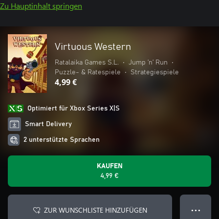
Zu Hauptinhalt springen
Virtuous Western
Ratalaika Games S.L.
•
Jump ’n’ Run
•
Puzzle- & Ratespiele
•
Strategiespiele
4,99 €
Optimiert für Xbox Series X|S
Smart Delivery
2 unterstützte Sprachen
KAUFEN
4,99 €
ZUR WUNSCHLISTE HINZUFÜGEN
● ● ●