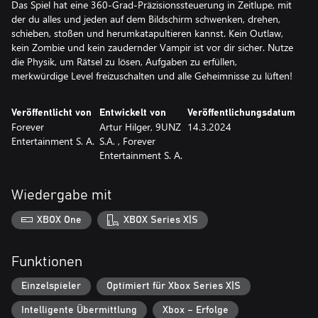
Das Spiel hat eine 360-Grad-Präzisionssteuerung in Zeitlupe, mit
der du alles und jeden auf dem Bildschirm schwenken, drehen,
schieben, stoßen und herumkatapultieren kannst. Kein Outlaw,
kein Zombie und kein zaudernder Vampir ist vor dir sicher. Nutze
die Physik, um Rätsel zu lösen, Aufgaben zu erfüllen,
merkwürdige Level freizuschalten und alle Geheimnisse zu lüften!
Veröffentlicht von
Entwickelt von
Veröffentlichungsdatum
Forever
Artur Hilger, 9UNZ
14.3.2024
Entertainment S. A.
S.A. , Forever
Entertainment S. A.
Wiedergabe mit
XBOX One
XBOX Series X|S
Funktionen
Einzelspieler
Optimiert für Xbox Series X|S
Intelligente Übermittlung
Xbox – Erfolge