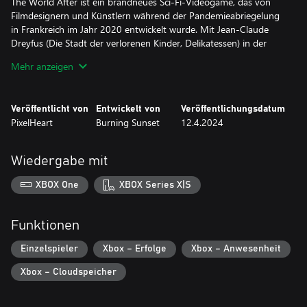
The World After ist ein brandneues Sci-Fi-Videogame, das von
Filmdesignern und Künstlern während der Pandemieabriegelung
in Frankreich im Jahr 2020 entwickelt wurde. Mit Jean-Claude
Dreyfus (Die Stadt der verlorenen Kinder, Delikatessen) in der
Hauptrolle ist dieses Spiel die perfekte Kombination aus Point-
Mehr anzeigen
and-Click-Mechanik der alten Schule und moderner Kinotechnik.
Ein neues Point-and-Click-Abenteuerspiel in Full-Motion-Video
Veröffentlicht von
Entwickelt von
Veröffentlichungsdatum
3 verschiedene Enden
PixelHeart
Burning Sunset
12.4.2024
32 verschiedene Umgebungen zum Erkunden
Original-Soundtrack
11 geheime Logs
Wiedergabe mit
Eine ganze Visual Novel zum Freischalten als Bonus!
XBOX One
XBOX Series X|S
Funktionen
Einzelspieler
Xbox – Erfolge
Xbox – Anwesenheit
Xbox – Cloudspeicher