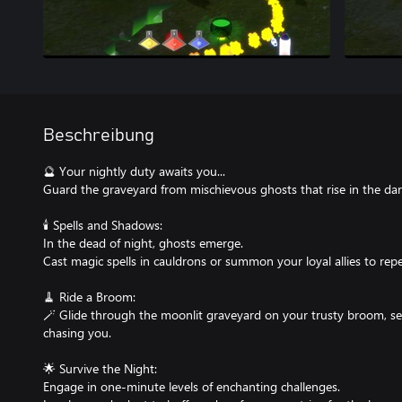
Beschreibung
🔮 Your nightly duty awaits you...
Guard the graveyard from mischievous ghosts that rise in the dar
🕯️ Spells and Shadows:
In the dead of night, ghosts emerge.
Cast magic spells in cauldrons or summon your loyal allies to repe
🧹 Ride a Broom:
🪄 Glide through the moonlit graveyard on your trusty broom, se
chasing you.
🌟 Survive the Night:
Engage in one-minute levels of enchanting challenges.