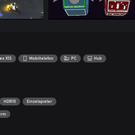
es X|S
Mobiltelefon
PC
Hub
HDR10
Einzelspieler
irm