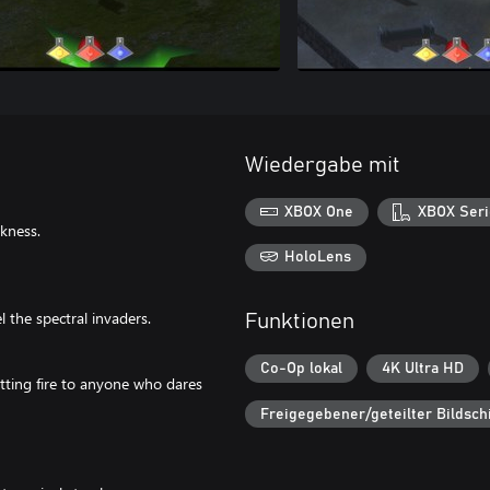
Wiedergabe mit
XBOX One
XBOX Seri
kness.
HoloLens
l the spectral invaders.
Funktionen
Co-Op lokal
4K Ultra HD
tting fire to anyone who dares
Freigegebener/geteilter Bildsch