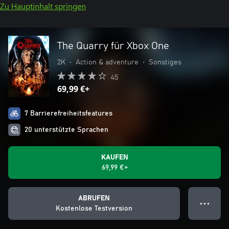
Zu Hauptinhalt springen
The Quarry für Xbox One
2K
•
Action & adventure
•
Sonstiges
45
69,99 €+
7 Barrierefreiheitsfeatures
20 unterstützte Sprachen
KAUFEN
69,99 €+
ABRUFEN
● ● ●
Kostenlose Testversion