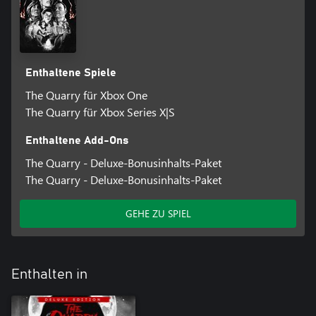
Brenda Song als Kaitlyn
Evan Evagora als Nick
Halston Sage als Emma
Justice Smith als Ryan
Miles Robbins als Dylan
Enthaltene Spiele
Siobhan Williams als Laura
Skyler Gisondo als Max
The Quarry für Xbox One
Zach Tinker als Jacob
The Quarry für Xbox Series X|S
Ethan Suplee als Bobby
Grace Zabriskie als Eliza
Enthaltene Add-Ons
Lance Henriksen als Jedediah
The Quarry - Deluxe-Bonusinhalts-Paket
Lin Shaye als Constance
Ted Raimi als Travis
The Quarry - Deluxe-Bonusinhalts-Paket
* Multiplayer-Funktionalität nur innerhalb derselben Generation.
GEHE ZU SPIEL
Enthalten in