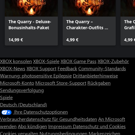
The Quarry - Deluxe-
The Quarry –
The Q
Bonusinhalts-Paket
Charakter-Outfits mit
Grafi
50er-Jahre-Flair
14,99 €
4,99 €
4,99 
XBOX konsolen
XBOX-Spiele
XBOX Game Pass
XBOX-Zubehör
XBOX-News
XBOX Support
Feedback
Community-Standards
Warnung: photosensitive Epilepsie
Drittanbieterhinweise
Microsoft-Konto
Microsoft Store-Support
Rückgaben
Sendungsverfolgung
Spiele
Deutsch (Deutschland)
Ihre Datenschutzoptionen
Verbraucherdatenschutz für Gesundheitsdaten
An Microsoft
wenden
Abo kündigen
Impressum
Datenschutz und Cookies
Cookies verwalten
Nutzungsbedingungen
Markenzeichen