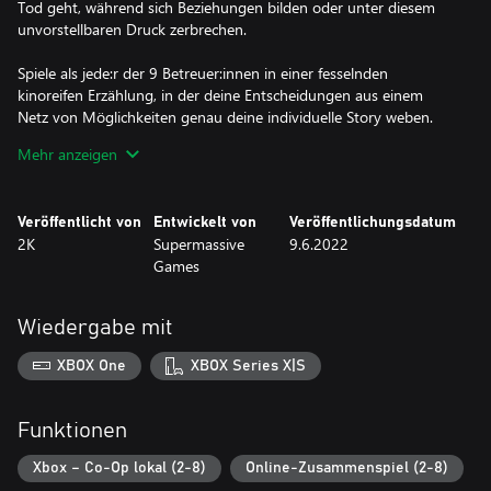
Tod geht, während sich Beziehungen bilden oder unter diesem
unvorstellbaren Druck zerbrechen.
Spiele als jede:r der 9 Betreuer:innen in einer fesselnden
kinoreifen Erzählung, in der deine Entscheidungen aus einem
Netz von Möglichkeiten genau deine individuelle Story weben.
Jeder Charakter kann dabei zur Hauptfigur werden, bevor der
Mehr anzeigen
neue Tag anbricht.
Welche Story wirst du schreiben?
Veröffentlicht von
Entwickelt von
Veröffentlichungsdatum
2K
Supermassive
9.6.2022
DEINE STORY, IHR SCHICKSAL
Games
Willst du wissen, was jenseits der Falltür ist? Möchtest du
herausfinden, was hinter den Echos der Schreie aus dem Wald
steckt? Rettest du deine Leute oder rennst du verzweifelt um
Wiedergabe mit
dein Leben? Selbst die kleinste Entscheidung, die du triffst, formt
die Story und bestimmt, wer am Ende überlebt und sie noch
XBOX One
XBOX Series X|S
erzählen kann.
EIN ATEMBERAUBENDES CINEASTISCHES ERLEBNIS
Funktionen
Modernste Face-Capture- und filmische Lichttechnik in
Verbindung mit der unglaublichen Darstellung erstklassiger
Xbox – Co-Op lokal (2-8)
Online-Zusammenspiel (2-8)
Hollywood-Schauspieler:innen erwecken den Horror von