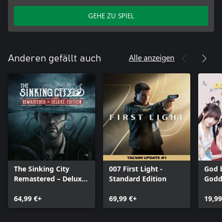
GEHE ZU SPIEL
Alle anzeigen
Anderen gefällt auch
The Sinking City
007 First Light -
God b
Remastered – Deluxe
Standard Edition
Godd
Edition
64,99 €+
69,99 €+
19,99