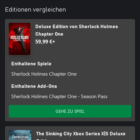
Editionen vergleichen
Auf welcher Seite der Gerechtigkeit wirst du stehen? Und wohin
wird dein Verstand dich führen?
Deluxe Edition von Sherlock Holmes
Chapter One
59,99 €+
Enthaltene Spiele
Sherlock Holmes Chapter One
Enthaltene Add-Ons
Sherlock Holmes Chapter One - Season Pass
GEHE ZU SPIEL
The Sinking City Xbox Series X|S Deluxe