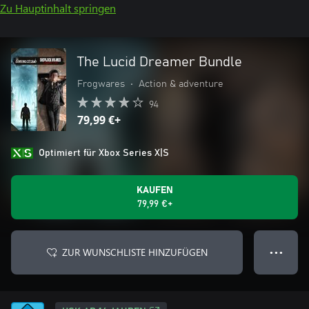
Zu Hauptinhalt springen
The Lucid Dreamer Bundle
Frogwares
•
Action & adventure
94
79,99 €+
Optimiert für Xbox Series X|S
KAUFEN
79,99 €+
ZUR WUNSCHLISTE HINZUFÜGEN
● ● ●