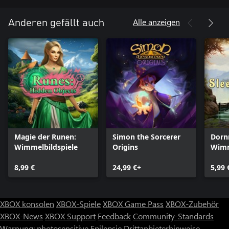
Alle anzeigen
Anderen gefällt auch
Magie der Runen:
Simon the Sorcerer
Dorn
Wimmelbildspiele
Origins
Wimm
8,99 €
24,99 €+
5,99 
XBOX konsolen
XBOX-Spiele
XBOX Game Pass
XBOX-Zubehör
XBOX-News
XBOX Support
Feedback
Community-Standards
Warnung: photosensitive Epilepsie
Drittanbieterhinweise