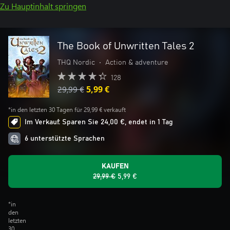
Zu Hauptinhalt springen
The Book of Unwritten Tales 2
THQ Nordic
•
Action & adventure
128
29,99 €
5,99 €
*in den letzten 30 Tagen für 29,99 € verkauft
Im Verkauf: Sparen Sie 24,00 €, endet in 1 Tag
6 unterstützte Sprachen
KAUFEN
29,99 €
5,99 €
*in
den
letzten
30