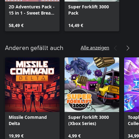
2D Adventures Pack -
Super Forklift 3000
15 in 1 - Sweet Bread
Pack
Games
58,49 €
14,49 €
Alle anzeigen
Anderen gefällt auch
Missile Command
Super Forklift 3000
Toap
Delta
(Xbox Series)
Colle
19,99 €
4,99 €
34,99