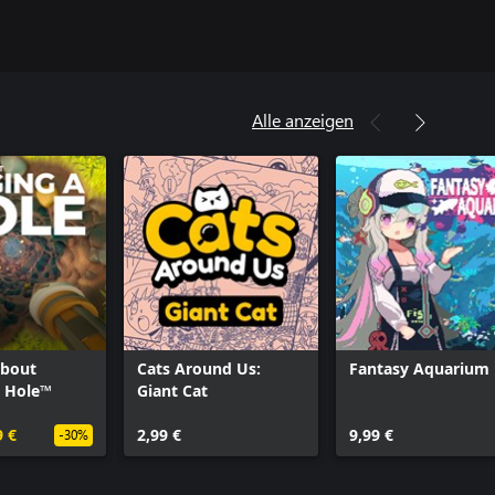
Alle anzeigen
bout
Cats Around Us:
Fantasy Aquarium
A Hole™
Giant Cat
9 €
2,99 €
9,99 €
-30%