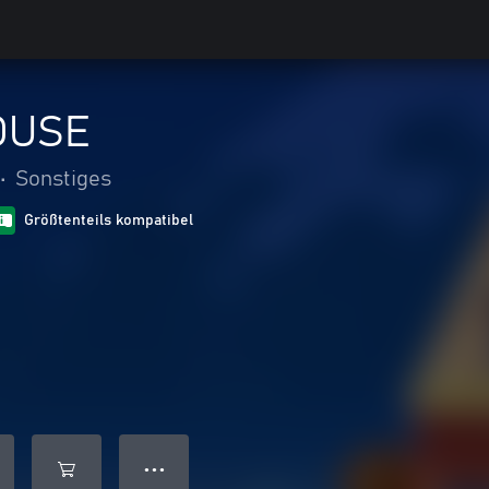
OUSE
•
Sonstiges
Größtenteils kompatibel
● ● ●