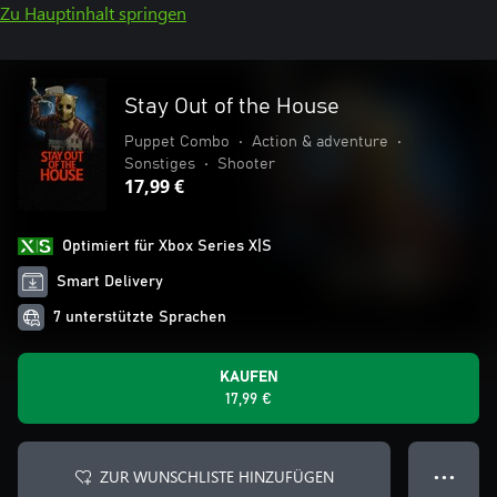
Zu Hauptinhalt springen
Stay Out of the House
Puppet Combo
•
Action & adventure
•
Sonstiges
•
Shooter
17,99 €
Optimiert für Xbox Series X|S
Smart Delivery
7 unterstützte Sprachen
KAUFEN
17,99 €
ZUR WUNSCHLISTE HINZUFÜGEN
● ● ●