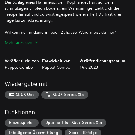
Der Schlag eines Hammers... dein Kopf landet hart auf dem
schmutzigen Linoleumboden... ein Wahnsinniger zieht dich die
Treppe hinauf und du wirst eigesperrt wie ein Tier! Du hast drei
Tage bis zur Abrechnung...
Willkommen in deinem neuen Zuhause. Warum bist du hier?
Warum hat dieser Verrückte dich ausgewählt und was sind seine
Mehr anzeigen
Pläne für dich? Wie wirst du entkommen? Kannst du überhaupt
entkommen? All diese Fragen haben Antworten, aber kannst du
sie herausfinden? Willst du das überhaupt? Wenn du nur auf ihre
Veröffentlicht von
Entwickelt von
Veröffentlichungsdatum
Warnung gehört hättest, "Stay out oft he House"... Vermeide den
Puppet Combo
Puppet Combo
16.6.2023
grausamen Hammer des Schlächters oder lande direkt wieder in
deinem Käfig! Dir bleibt nur noch wenig Zeit, um zu
entkommen... Bleib ruhig und bleib außer Sicht. Er kann dich
Wiedergabe mit
hören! Umgehe seine Fallen, während du das Haus erkundest,
denn er wird seinen neuesten Hausgast sicher nicht so schnell
XBOX One
XBOX Series X|S
Funktionen
Einzelspieler
Optimiert für Xbox Series X|S
Intelligente Übermittlung
Xbox – Erfolge