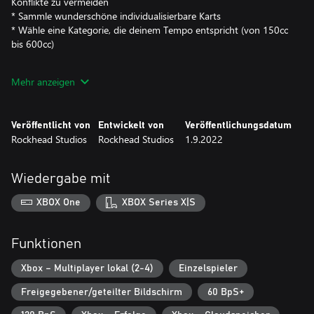
Konflikte zu vermeiden
* Sammle wunderschöne individualisierbare Karts
* Wähle eine Kategorie, die deinem Tempo entspricht (von 150cc
bis 600cc)
Ja, du wirst das Adrenalin spüren können!
Mehr anzeigen
Starlit Kart Racing ist Teil der Starlit-Franchise, die kostenlose
Action- und Puzzlespiele für alle Altersgruppen bietet, die auf
Veröffentlicht von
Entwickelt von
Veröffentlichungsdatum
mobilen Plattformen und Konsolen erhältlich sind. Der Spaß ist
Rockhead Studios
Rockhead Studios
1.9.2022
durch die intelligente Steuerung garantiert, die für ein besseres
Erlebnis mit den liebenswerten Charakteren aus dem Starlit-
Universum entwickelt wurde.
Wiedergabe mit
XBOX One
XBOX Series X|S
Funktionen
Xbox – Multiplayer lokal (2-4)
Einzelspieler
Freigegebener/geteilter Bildschirm
60 BpS+