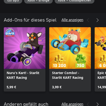
120 BpS
Xbox – Erfolge
Xbox – Cloudspeicher
Alle anzeigen
Add-Ons für dieses Spiel
Nuru's Kart! - Starlit
Starter Combo! -
Epic 
KART Racing
Starlit KART Racing
KART
5,99 €
3,99 €
14,99
Alle anzeigen
Anderen gefällt auch