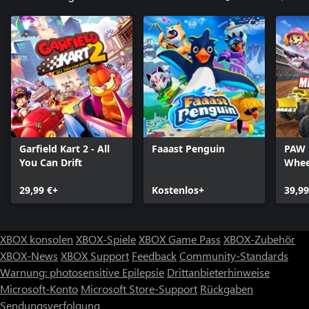
Garfield Kart 2 - All
Faaast Penguin
PAW 
You Can Drift
Whee
Meis
29,99 €+
Kostenlos+
39,99
XBOX konsolen
XBOX-Spiele
XBOX Game Pass
XBOX-Zubehör
XBOX-News
XBOX Support
Feedback
Community-Standards
Warnung: photosensitive Epilepsie
Drittanbieterhinweise
Microsoft-Konto
Microsoft Store-Support
Rückgaben
Sendungsverfolgung