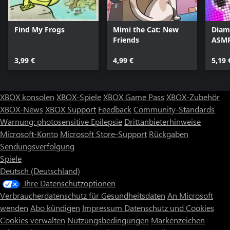
Find My Frogs
Mimi the Cat: New
Diam
Friends
ASM
3,99 €
4,99 €
5,19 
XBOX konsolen
XBOX-Spiele
XBOX Game Pass
XBOX-Zubehör
XBOX-News
XBOX Support
Feedback
Community-Standards
Warnung: photosensitive Epilepsie
Drittanbieterhinweise
Microsoft-Konto
Microsoft Store-Support
Rückgaben
Sendungsverfolgung
Spiele
Deutsch (Deutschland)
Ihre Datenschutzoptionen
Verbraucherdatenschutz für Gesundheitsdaten
An Microsoft
wenden
Abo kündigen
Impressum
Datenschutz und Cookies
Cookies verwalten
Nutzungsbedingungen
Markenzeichen