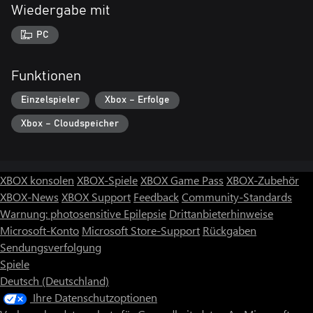
Wiedergabe mit
PC
Funktionen
Einzelspieler
Xbox – Erfolge
Xbox – Cloudspeicher
XBOX konsolen
XBOX-Spiele
XBOX Game Pass
XBOX-Zubehör
XBOX-News
XBOX Support
Feedback
Community-Standards
Warnung: photosensitive Epilepsie
Drittanbieterhinweise
Microsoft-Konto
Microsoft Store-Support
Rückgaben
Sendungsverfolgung
Spiele
Deutsch (Deutschland)
Ihre Datenschutzoptionen