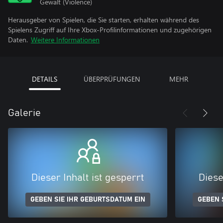
Gewalt (Violence)
Herausgeber von Spielen, die Sie starten, erhalten während des
Spielens Zugriff auf Ihre Xbox-Profilinformationen und zugehörigen
Daten.
Weitere Informationen
DETAILS
ÜBERPRÜFUNGEN
MEHR
Galerie
Dieser Inhalt ist gesperrt
Diese
GEBEN SIE IHR GEBURTSDATUM EIN
GEBEN 