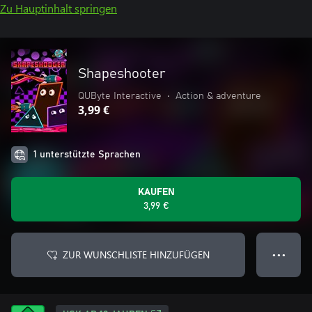
Zu Hauptinhalt springen
Shapeshooter
QUByte Interactive
•
Action & adventure
3,99 €
1 unterstützte Sprachen
KAUFEN
3,99 €
ZUR WUNSCHLISTE HINZUFÜGEN
● ● ●