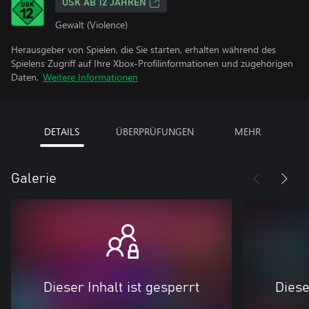
USK AB 12 JAHREN
Gewalt (Violence)
Herausgeber von Spielen, die Sie starten, erhalten während des
Spielens Zugriff auf Ihre Xbox-Profilinformationen und zugehörigen
Daten.
Weitere Informationen
DETAILS
ÜBERPRÜFUNGEN
MEHR
Galerie
Dieser Inhalt ist gesperrt
Diese