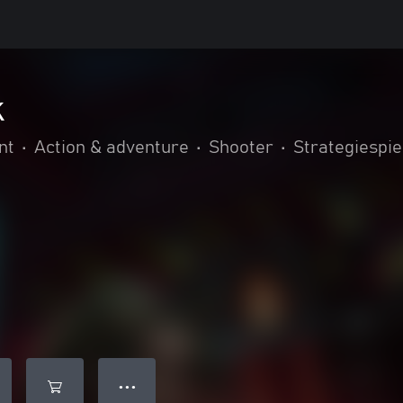
k
nt
•
Action & adventure
•
Shooter
•
Strategiespie
● ● ●