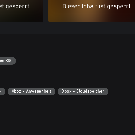
ist gesperrt
Dieser Inhalt ist gesperrt
es X|S
e
Xbox – Anwesenheit
Xbox – Cloudspeicher