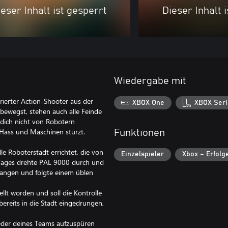
eser Inhalt ist gesperrt
Dieser Inhalt 
Wiedergabe mit
rierter Action-Shooter aus der
XBOX One
XBOX Seri
bewegst, stehen auch alle Feinde
m dich nicht von Robotern
, Hass und Maschinen stürzt.
Funktionen
e Roboterstadt errichtet, die von
Einzelspieler
Xbox – Erfolg
 Tages drehte PAL 9000 durch und
efangen und folgte einem üblen
llt worden und soll die Kontrolle
ereits in die Stadt eingedrungen,
lieder deines Teams aufzuspüren