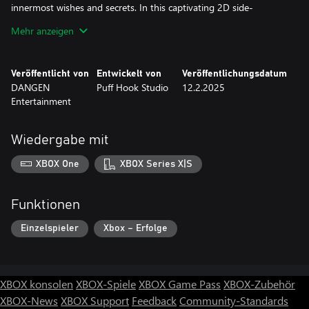
innermost wishes and secrets. In this captivating 2D side-
scrolling adventure, players interact with a full cast of characters,
Mehr anzeigen
collect key items, make pivotal choices, and investigate detailed
scenes to unravel the mystery of Tommy's disappearance.
Veröffentlicht von
Entwickelt von
Veröffentlichungsdatum
DANGEN
Puff Hook Studio
12.2.2025
Entertainment
Wiedergabe mit
XBOX One
XBOX Series X|S
Funktionen
Einzelspieler
Xbox – Erfolge
XBOX konsolen
XBOX-Spiele
XBOX Game Pass
XBOX-Zubehör
XBOX-News
XBOX Support
Feedback
Community-Standards