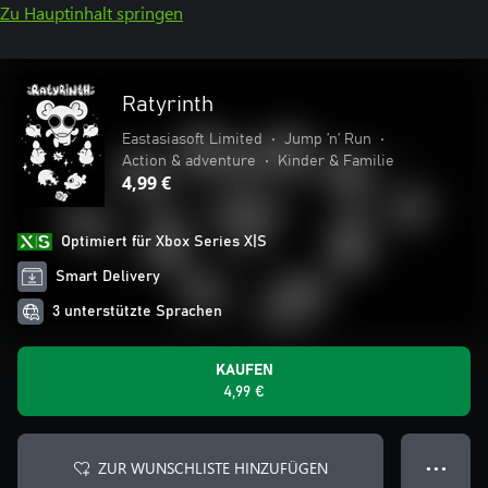
Zu Hauptinhalt springen
Ratyrinth
Eastasiasoft Limited
•
Jump ’n’ Run
•
Action & adventure
•
Kinder & Familie
4,99 €
Optimiert für Xbox Series X|S
Smart Delivery
3 unterstützte Sprachen
KAUFEN
4,99 €
ZUR WUNSCHLISTE HINZUFÜGEN
● ● ●